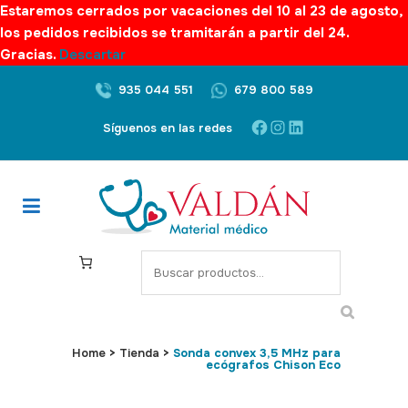
Estaremos cerrados por vacaciones del 10 al 23 de agosto,
los pedidos recibidos se tramitarán a partir del 24.
Gracias.
Descartar
935 044 551
679 800 589
Facebook
Instagram
LinkedIn
Síguenos en las redes
S
e
a
r
c
Home
>
Tienda
>
Sonda convex 3,5 MHz para
ecógrafos Chison Eco
h