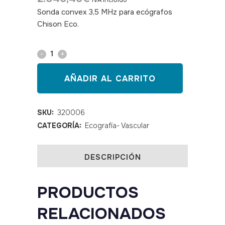
IVA incluido
Sonda convex 3,5 MHz para ecógrafos
Chison Eco.
SKU: 320006
Sonda
convex
AÑADIR AL CARRITO
3,5
MHz
SKU:
320006
CATEGORÍA:
Ecografía- Vascular
para
ecógrafos
DESCRIPCIÓN
Chison
Eco
PRODUCTOS
quantity
RELACIONADOS