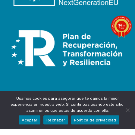
9.4
/10
74 notas
Usamos cookies para asegurar que te damos la mejor
experiencia en nuestra web. Si continúas usando este sitio,
asumiremos que estás de acuerdo con ello.
Agencia Marketing Online
Design by
Ingenium.Marketing
Aceptar
Rechazar
Política de privacidad
Privacidad
Aviso Legal