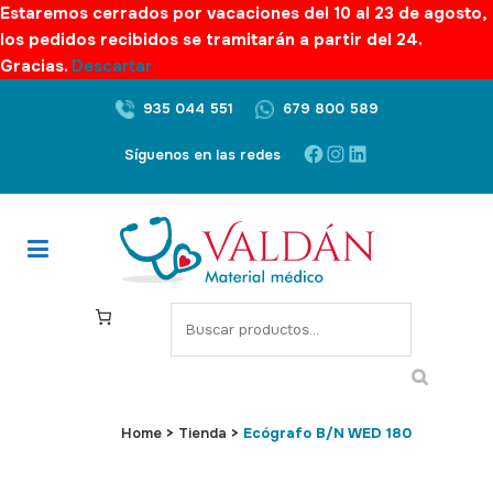
Estaremos cerrados por vacaciones del 10 al 23 de agosto,
los pedidos recibidos se tramitarán a partir del 24.
Gracias.
Descartar
935 044 551
679 800 589
Facebook
Instagram
LinkedIn
Síguenos en las redes
S
e
a
r
c
Home
>
Tienda
>
Ecógrafo B/N WED 180
h