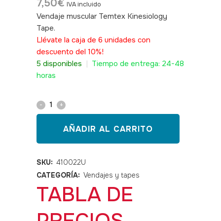
7,50
€
IVA incluido
Vendaje muscular Temtex Kinesiology
Tape.
SKU: 410022U,
Llévate la caja de 6 unidades con
descuento del 10%!
5 disponibles
|
Tiempo de entrega: 24-48
horas
Kinesiotape
TEMTEX
AÑADIR AL CARRITO
naranja
quantity
SKU:
410022U
CATEGORÍA:
Vendajes y tapes
TABLA DE
PRECIOS