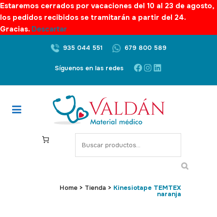
Estaremos cerrados por vacaciones del 10 al 23 de agosto,
los pedidos recibidos se tramitarán a partir del 24.
Gracias.
Descartar
935 044 551
679 800 589
Facebook
Instagram
LinkedIn
Síguenos en las redes
S
e
a
r
c
Home
>
Tienda
>
Kinesiotape TEMTEX
naranja
h