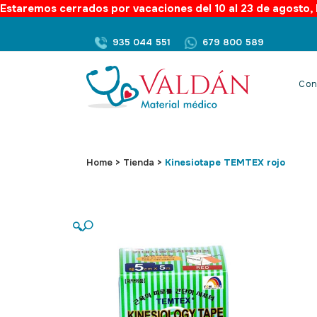
Estaremos cerrados por vacaciones del 10 al 23 de agosto, l
935 044 551
679 800 589
Con
Home
>
Tienda
>
Kinesiotape TEMTEX rojo
🔍