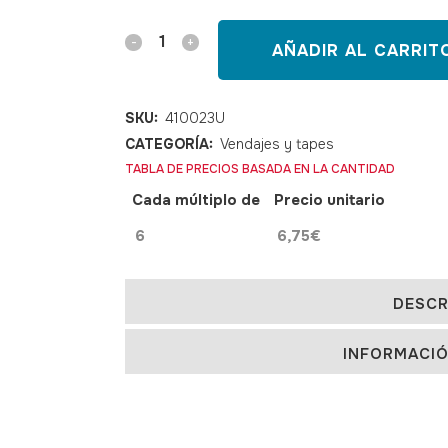
Kinesiotape
AÑADIR AL CARRIT
TEMTEX
rojo
SKU:
410023U
CATEGORÍA:
Vendajes y tapes
quantity
TABLA DE PRECIOS BASADA EN LA CANTIDAD
Cada múltiplo de
Precio unitario
6
6,75
€
DESCR
INFORMACIÓ