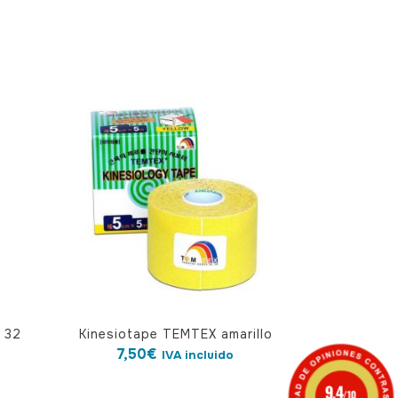
 32
Kinesiotape TEMTEX amarillo
7,50
€
IVA incluido
9.4
/10