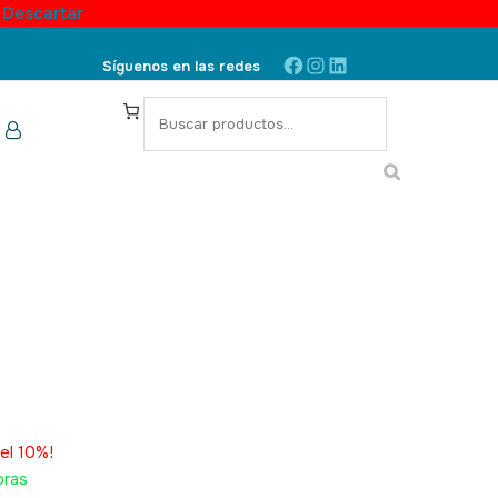
.
Descartar
Facebook
Instagram
LinkedIn
Síguenos en las redes
S
e
a
r
c
h
KU: 4100023U,
el 10%!
oras