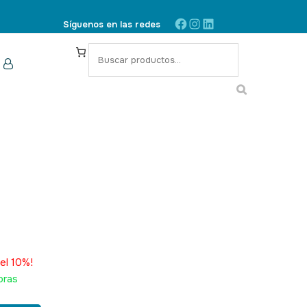
Facebook
Instagram
LinkedIn
Síguenos en las redes
S
e
a
r
c
h
KU: 410020, 410020U
el 10%!
oras