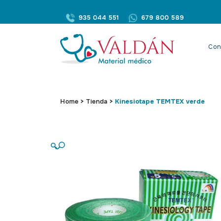
935 044 551
679 800 589
Con
Home
>
Tienda
>
Kinesiotape TEMTEX verde
🔍