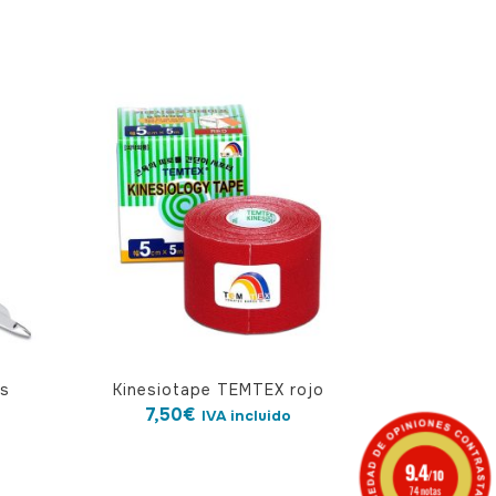
os
Kinesiotape TEMTEX rojo
7,50
€
IVA incluido
9.4
/10
74 notas