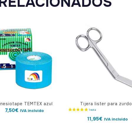
RELACIONADOS
inesiotape TEMTEX azul
Tijera lister para zurd
7,50
€
IVA incluido
11,95
€
IVA incluido