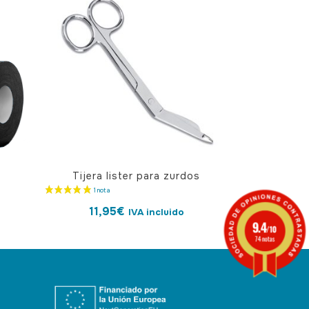
Tijera lister para zurdos
11,95
€
IVA incluido
9.4
/10
74 notas