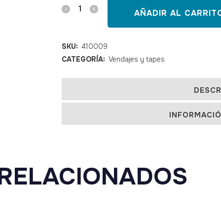
Kinesiotape
AÑADIR AL CARRIT
TEMTEX
beige
SKU:
410009
CATEGORÍA:
Vendajes y tapes
32
metros
DESCR
quantity
INFORMACIÓ
RELACIONADOS