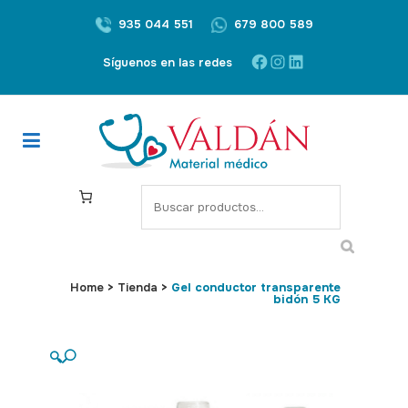
935 044 551
679 800 589
Facebook
Instagram
LinkedIn
Síguenos en las redes
S
e
a
r
c
Home
>
Tienda
>
Gel conductor transparente
bidón 5 KG
h
🔍