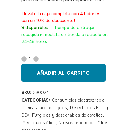
SKU: 290024
Llévate la caja completa con 4 bidones
con un 10% de descuento!
8 disponibles
|
Tiempo de entrega:
recogida inmediata en tienda o recíbelo en
24-48 horas
Gel
conductor
AÑADIR AL CARRITO
transparente
bidón
SKU:
290024
CATEGORÍAS:
Consumibles electroterapia
,
5
Cremas- aceites- geles
,
Desechables ECG y
KG
DEA
,
Fungibles y desechables de estética
,
quantity
Medicina estética
,
Nuevos productos
,
Otros