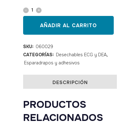
Electrodos
ECG
AÑADIR AL CARRITO
Skintact
pestaña
SKU:
060029
CATEGORÍAS:
Desechables ECG y DEA
,
quantity
Esparadrapos y adhesivos
DESCRIPCIÓN
PRODUCTOS
RELACIONADOS