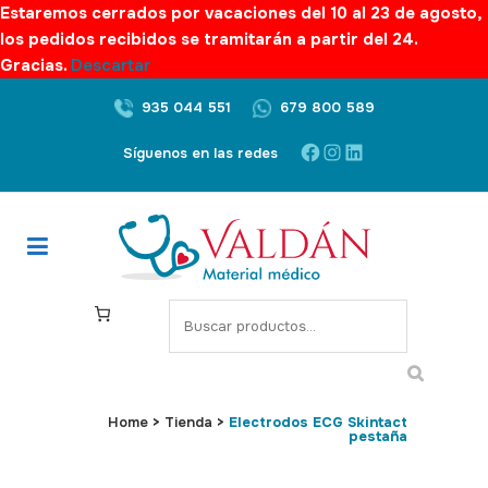
Estaremos cerrados por vacaciones del 10 al 23 de agosto,
los pedidos recibidos se tramitarán a partir del 24.
Gracias.
Descartar
935 044 551
679 800 589
Facebook
Instagram
LinkedIn
Síguenos en las redes
S
e
a
r
c
Home
>
Tienda
>
Electrodos ECG Skintact
pestaña
h