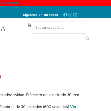
.
Descartar
Facebook
Instagram
LinkedIn
Síguenos en las redes
S
e
a
r
c
h
Ø
lta adhesividad. Diámetro del electrodo 30 mm.
20 sobres de 30 unidades (600 unidades)
Ver