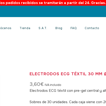
os pedidos recibidos se tramitarán a partir del 24. Gracias
ócenos
Tienda
S.A.T.
Blog
FAQ
Contacto
ELECTRODOS ECG TÉXTIL 30 MM 
3,60
€
IVA incluido
Electrodos ECG téxtil con pre-gel central y a
SKU: 060026
Sobres de 30 unidades. Cada caja viene con 