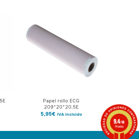
15E
Papel rollo ECG
209*20*20,5E
5,95
€
IVA incluido
9.4
/10
74 notas