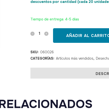
descuentos por cantidad (cada 20 unidade
SKU: ,060026,060024
SKU: 060024
Tiempo de entrega: 4-5 días
Electrodos
AÑADIR AL CARRIT
ECG
téxtil
SKU:
060026
CATEGORÍAS:
Artículos más vendidos
,
Desecha
30
mm
DESCR
ø
quantity
RELACIONADOS