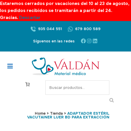
Estaremos cerrados por vacaciones del 10 al 23 de agosto,
los pedidos recibidos se tramitarán a partir del 24.
Gracias.
Descartar
935 044 551
679 800 589
Facebook
Instagram
LinkedIn
Síguenos en las redes
S
e
a
r
c
Home
>
Tienda
>
ADAPTADOR ESTÉRIL
VACUTAINER LUER BD PARA EXTRACCIÓN
h