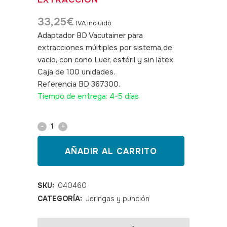
33,25
€
IVA incluido
Adaptador BD Vacutainer para
extracciones múltiples por sistema de
vacío, con cono Luer, estéril y sin látex.
Caja de 100 unidades.
Referencia BD 367300.
SKU: 040460
Tiempo de entrega: 4-5 días
ADAPTADOR
ESTÉRIL
AÑADIR AL CARRITO
VACUTAINER
LUER
SKU:
040460
CATEGORÍA:
Jeringas y punción
BD
PARA