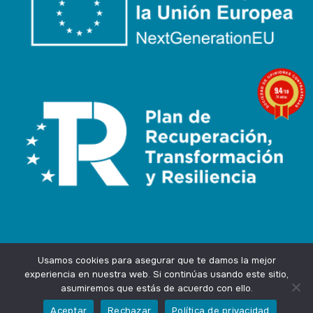
9.4
/10
74 notas
Usamos cookies para asegurar que te damos la mejor
experiencia en nuestra web. Si continúas usando este sitio,
asumiremos que estás de acuerdo con ello.
Agencia Marketing Online
Design by
Ingenium.Marketing
Aceptar
Rechazar
Política de privacidad