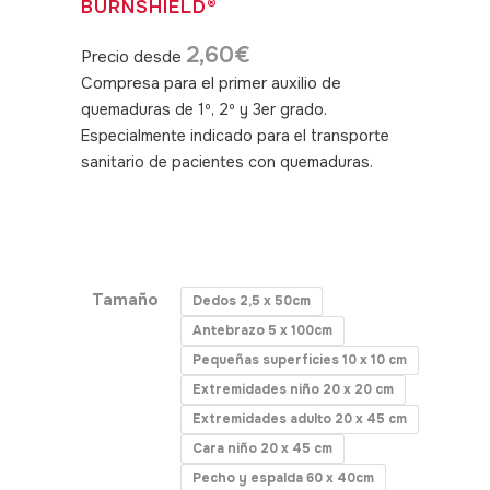
BURNSHIELD®
2,60
€
Precio desde
Compresa para el primer auxilio de
quemaduras de 1º, 2º y 3er grado.
Especialmente indicado para el transporte
sanitario de pacientes con quemaduras.
SKU: 040405, 040406, 040407, 040408,
040409, 040410, 040411, 040412,
040413
Tamaño
Dedos 2,5 x 50cm
Antebrazo 5 x 100cm
Pequeñas superficies 10 x 10 cm
Extremidades niño 20 x 20 cm
Extremidades adulto 20 x 45 cm
Cara niño 20 x 45 cm
Pecho y espalda 60 x 40cm