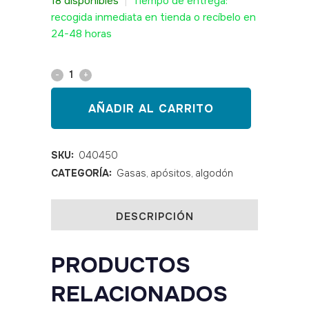
18 disponibles
|
Tiempo de entrega:
recogida inmediata en tienda o recíbelo en
24-48 horas
Algodón
zig
AÑADIR AL CARRITO
zag
tamaño
SKU:
040450
CATEGORÍA:
Gasas, apósitos, algodón
grande
80
DESCRIPCIÓN
gr
quantity
PRODUCTOS
RELACIONADOS