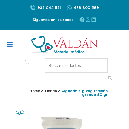
935 044 551
679 800 589
Facebook
Instagram
LinkedIn
Síguenos en las redes
S
e
a
r
c
Home
>
Tienda
>
Algodón zig zag tamaño
grande 80 gr
h
🔍