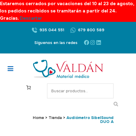
Estaremos cerrados por vacaciones del 10 al 23 de agosto,
los pedidos recibidos se tramitarán a partir del 24.
Gracias.
Descartar
935 044 551
679 800 589
Facebook
Instagram
LinkedIn
Síguenos en las redes
S
e
a
r
c
Home
>
Tienda
>
Audiómetro SibelSound
DUO A
h