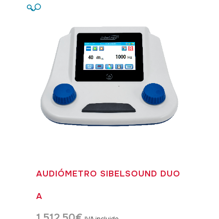
🔍
AUDIÓMETRO SIBELSOUND DUO
A
1.512,50
€