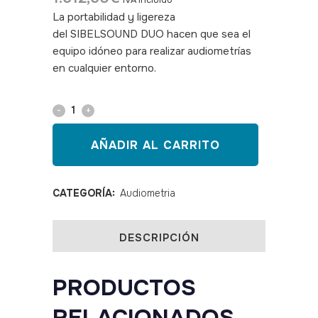
IVA incluido
La portabilidad y ligereza
del
SIBELSOUND DUO
hacen que sea el
equipo idóneo para realizar audiometrías
en cualquier entorno.
SKU: 010013
Audiómetro
SibelSound
AÑADIR AL CARRITO
DUO
A
CATEGORÍA:
Audiometria
quantity
DESCRIPCIÓN
PRODUCTOS
RELACIONADOS