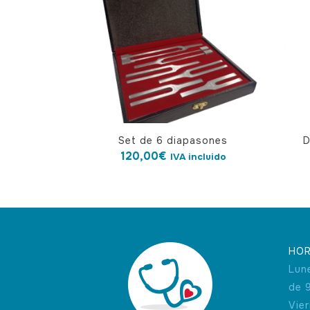
Set de 6 diapasones
D
120,00
€
IVA incluido
HOR
Lun
de 
Vie