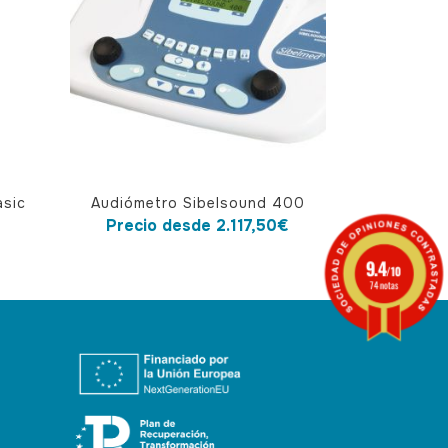
Este
asic
Audiómetro Sibelsound 400
producto
Precio desde
2.117,50
€
o
tiene
9.4
múltiples
/10
74 notas
variantes.
Las
opciones
se
pueden
elegir