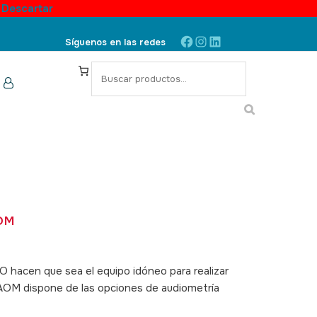
.
Descartar
Facebook
Instagram
LinkedIn
Síguenos en las redes
S
e
a
r
c
h
OM
UO
hacen que sea el equipo idóneo para realizar
o AOM dispone de las opciones de audiometría
10015