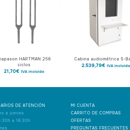
iapason HARTMAN 256
Cabina audiométrica S-B
ciclos
2.539,79
€
IVA incluid
21,70
€
IVA incluido
ARIOS DE ATENCIÓN
MI CUENTA
es a jueves
CARRITO DE COMPRAS
9.30h a 18.30h
OFERTAS
rnes
PREGUNTAS FRECUENTES