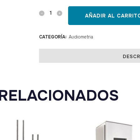
Audiómetro
AÑADIR AL CARRIT
SibelSound
DUO
CATEGORÍA:
Audiometria
AOM
DESCR
quantity
RELACIONADOS