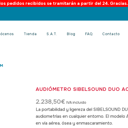
os pedidos recibidos se tramitarán a partir del 24. Gracias
ócenos
Tienda
S.A.T.
Blog
FAQ
Contacto
OM
AUDIÓMETRO SIBELSOUND DUO A
2.238,50
€
IVA incluido
La portabilidad y ligereza del
SIBELSOUND D
audiometrías en cualquier entorno. El model
en vía aérea, ósea y enmascaramiento.
SKU: 0