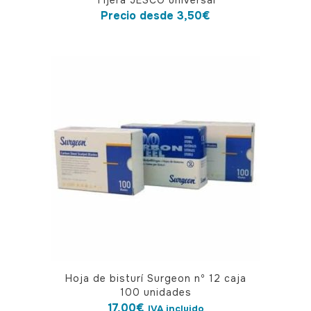
Tijera JESCO universal
producto
Precio desde
3,50
€
tiene
múltiples
variantes.
Las
opciones
se
pueden
elegir
en
la
página
de
producto
Hoja de bisturí Surgeon nº 12 caja
100 unidades
17,00
€
IVA incluido