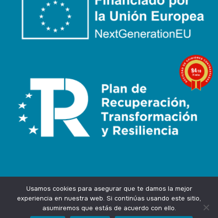
9.4
/10
74 notas
Usamos cookies para asegurar que te damos la mejor
experiencia en nuestra web. Si continúas usando este sitio,
asumiremos que estás de acuerdo con ello.
Agencia Marketing Online
Design by
Ingenium.Marketing