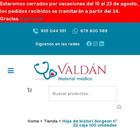
Estaremos cerrados por vacaciones del 10 al 23 de agosto,
los pedidos recibidos se tramitarán a partir del 24.
Gracias.
Descartar
935 044 551
679 800 589
Facebook
Instagram
LinkedIn
Síguenos en las redes
S
e
a
r
c
Home
>
Tienda
>
Hoja de bisturí Surgeon nº
22 caja 100 unidades
h