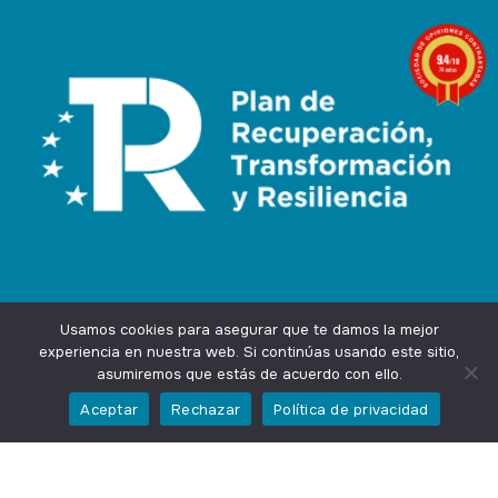
9.4
/10
74 notas
Usamos cookies para asegurar que te damos la mejor
experiencia en nuestra web. Si continúas usando este sitio,
asumiremos que estás de acuerdo con ello.
Agencia Marketing Online
Design by
Ingenium.Marketing
Aceptar
Rechazar
Política de privacidad
Privacidad
Aviso Legal