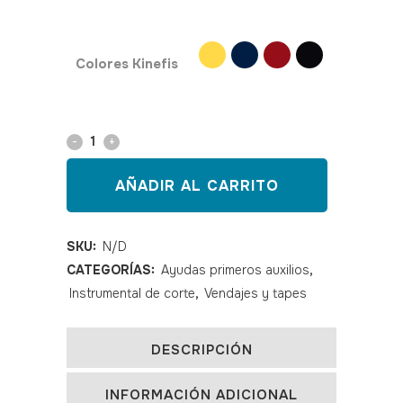
SKU: 150113,150114,150115,150116
Colores Kinefis
Tijera
JESCO
AÑADIR AL CARRITO
universal
quantity
SKU:
N/D
CATEGORÍAS:
Ayudas primeros auxilios
,
Instrumental de corte
,
Vendajes y tapes
DESCRIPCIÓN
INFORMACIÓN ADICIONAL