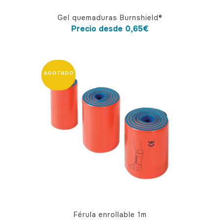
Este
Gel quemaduras Burnshield®
producto
Precio desde
0,65
€
tiene
múltiples
variantes.
Las
opciones
se
pueden
elegir
en
la
página
de
producto
Férula enrollable 1m