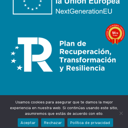
9.4
/10
74 notas
Usamos cookies para asegurar que te damos la mejor
experiencia en nuestra web. Si continúas usando este sitio,
asumiremos que estás de acuerdo con ello.
Agencia Marketing Online
Design by
Ingenium.Marketing
Aceptar
Rechazar
Política de privacidad
Privacidad