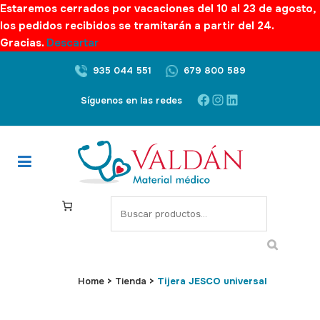
Estaremos cerrados por vacaciones del 10 al 23 de agosto,
los pedidos recibidos se tramitarán a partir del 24.
Gracias.
Descartar
935 044 551
679 800 589
Facebook
Instagram
LinkedIn
Síguenos en las redes
S
e
a
r
c
Home
>
Tienda
>
Tijera JESCO universal
h