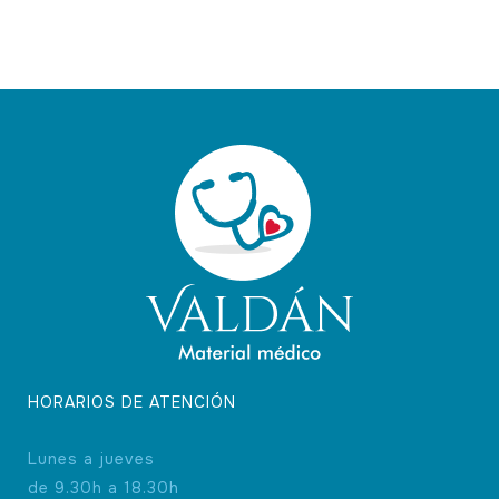
variantes.
Las
opciones
se
pueden
elegir
en
la
página
de
producto
HORARIOS DE ATENCIÓN
Lunes a jueves
de 9.30h a 18.30h