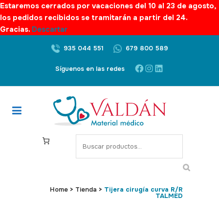
Estaremos cerrados por vacaciones del 10 al 23 de agosto,
los pedidos recibidos se tramitarán a partir del 24.
Gracias.
Descartar
935 044 551
679 800 589
Facebook
Instagram
LinkedIn
Síguenos en las redes
S
e
a
r
c
Home
>
Tienda
>
Tijera cirugía curva R/R
TALMED
h