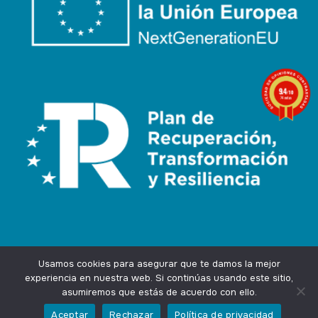
9.4
/10
74 notas
Usamos cookies para asegurar que te damos la mejor
experiencia en nuestra web. Si continúas usando este sitio,
asumiremos que estás de acuerdo con ello.
Agencia Marketing Online
Design by
Ingenium.Marketing
Aceptar
Rechazar
Política de privacidad