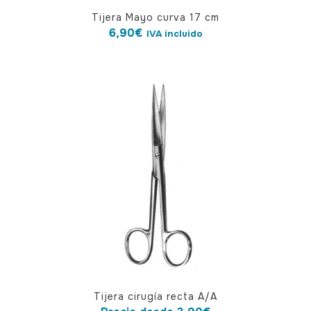
Tijera Mayo curva 17 cm
6,90
€
IVA incluido
Este
Tijera cirugía recta A/A
producto