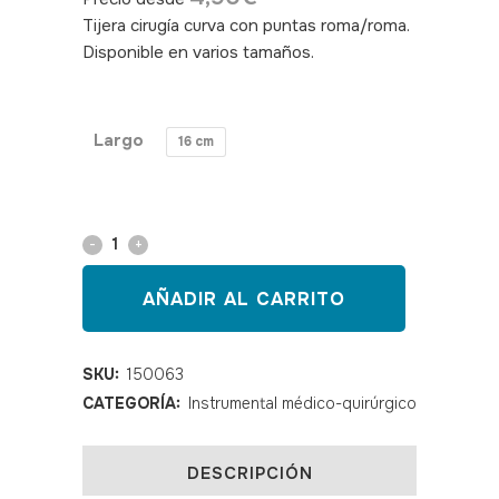
Tijera cirugía curva con puntas roma/roma.
Disponible en varios tamaños.
SKU:
150063,150069
Largo
16 cm
Tijera
cirugía
AÑADIR AL CARRITO
curva
R/R
SKU:
150063
CATEGORÍA:
Instrumental médico-quirúrgico
TALMED
quantity
DESCRIPCIÓN