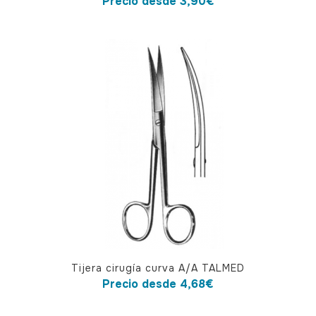
Precio desde
3,90
€
tiene
múltiples
variantes.
Las
opciones
se
pueden
elegir
en
la
página
de
producto
Este
Tijera cirugía curva A/A TALMED
producto
Precio desde
4,68
€
tiene
múltiples