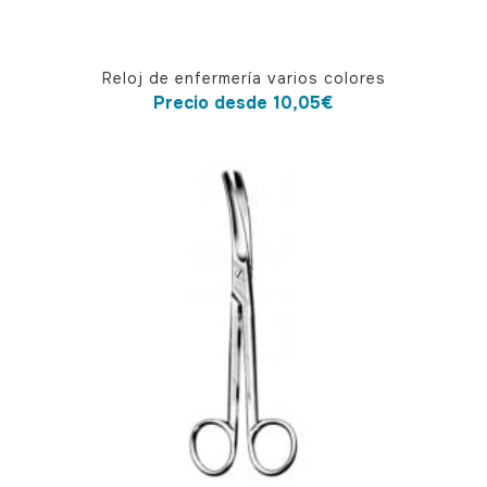
Este
Reloj de enfermería varios colores
producto
Precio desde
10,05
€
tiene
múltiples
variantes.
Las
opciones
se
pueden
elegir
en
la
página
de
producto