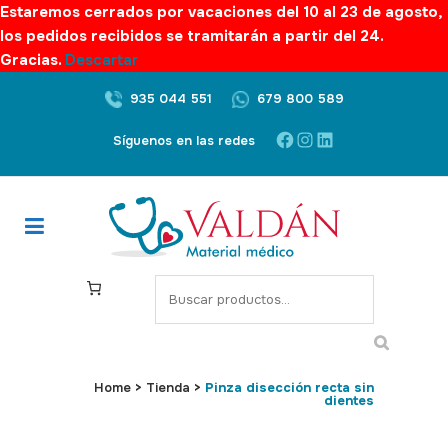
Estaremos cerrados por vacaciones del 10 al 23 de agosto,
los pedidos recibidos se tramitarán a partir del 24.
Gracias.
Descartar
935 044 551
679 800 589
Facebook
Instagram
LinkedIn
Síguenos en las redes
S
e
a
r
c
Home
>
Tienda
>
Pinza disección recta sin
dientes
h