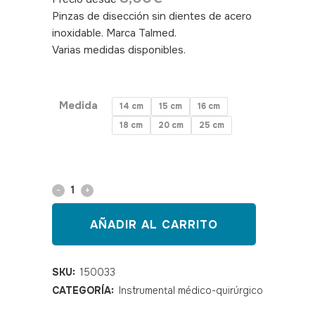
Pinzas de disección sin dientes de acero
inoxidable. Marca Talmed.
Varias medidas disponibles.
SKU:
150033,150034,150035,150036,150037,150038,15003
Medida
14 cm
15 cm
16 cm
18 cm
20 cm
25 cm
Pinza
disección
AÑADIR AL CARRITO
recta
sin
SKU:
150033
CATEGORÍA:
Instrumental médico-quirúrgico
dientes