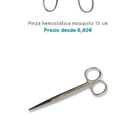
Este
Pinza hemostática mosquito 13 cm
producto
Precio desde
6,40
€
tiene
múltiples
variantes.
Las
opciones
se
pueden
elegir
en
la
página
de
producto