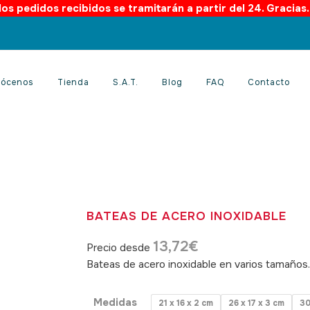
os pedidos recibidos se tramitarán a partir del 24. Gracias
ócenos
Tienda
S.A.T.
Blog
FAQ
Contacto
BATEAS DE ACERO INOXIDABLE
13,72
€
Precio desde
Bateas de acero inoxidable en varios tamaño
Medidas
21 x 16 x 2 cm
26 x 17 x 3 cm
30