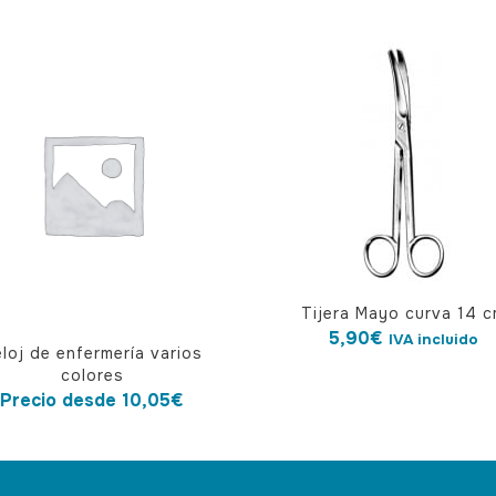
Tijera Mayo curva 14 
5,90
€
IVA incluido
loj de enfermería varios
cto
colores
Precio desde
10,05
€
ples
tes.