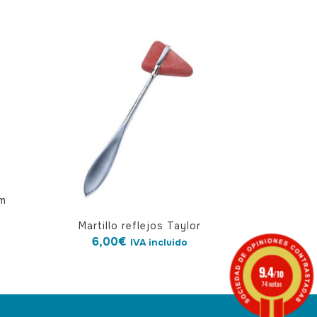
cm
Martillo reflejos Taylor
6,00
€
IVA incluido
9.4
/10
74 notas