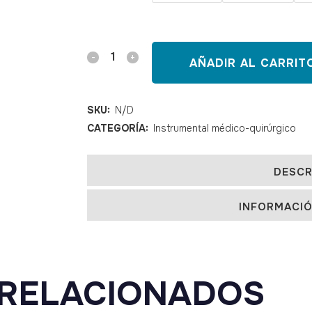
Bateas
AÑADIR AL CARRIT
de
acero
SKU:
N/D
CATEGORÍA:
Instrumental médico-quirúrgico
inoxidable
quantity
DESCR
INFORMACIÓ
RELACIONADOS