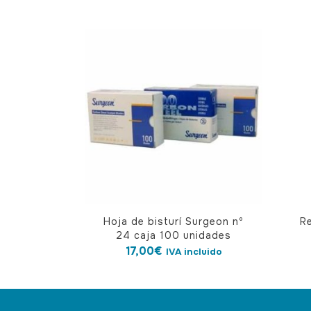
Este
Hoja de bisturí Surgeon nº
Re
produ
24 caja 100 unidades
tiene
17,00
€
IVA incluido
múlti
varian
Las