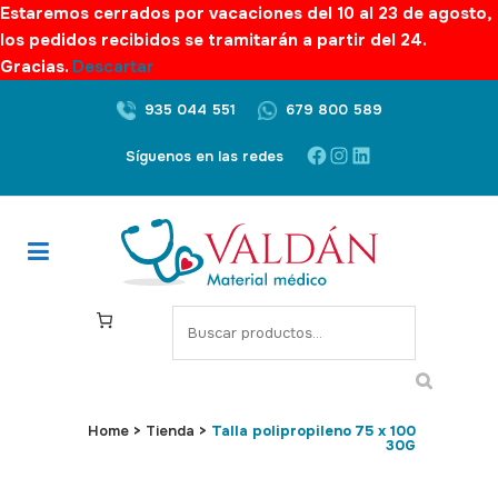
Estaremos cerrados por vacaciones del 10 al 23 de agosto,
los pedidos recibidos se tramitarán a partir del 24.
Gracias.
Descartar
935 044 551
679 800 589
Facebook
Instagram
LinkedIn
Síguenos en las redes
S
e
a
r
c
Home
>
Tienda
>
Talla polipropileno 75 x 100
30G
h