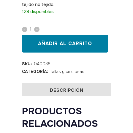
tejido no tejido.
S
KU: 040038
128 disponibles
Talla
polipropileno
AÑADIR AL CARRITO
75
x
SKU:
040038
CATEGORÍA:
Tallas y celulosas
100
30G
DESCRIPCIÓN
quantity
PRODUCTOS
RELACIONADOS