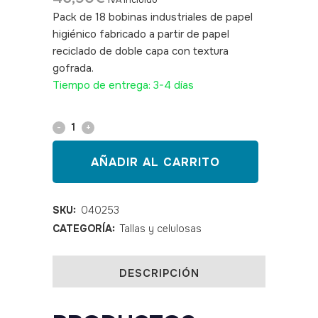
IVA incluido
Pack de 18 bobinas industriales de papel
higiénico fabricado a partir de papel
reciclado de doble capa con textura
gofrada.
SKU: 040253
Tiempo de entrega: 3-4 días
Papel
higiénico
AÑADIR AL CARRITO
industrial
TOILEX
SKU:
040253
CATEGORÍA:
Tallas y celulosas
18
rollos
DESCRIPCIÓN
quantity