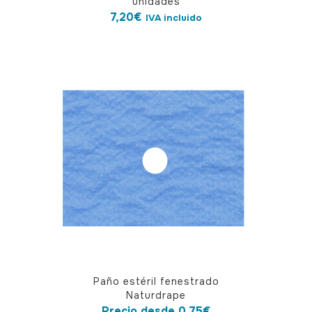
unidades
7,20
€
IVA incluido
Este
Paño estéril fenestrado
producto
Naturdrape
tiene
Precio desde
0,75
€