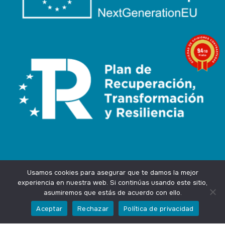
9.4
/10
74 notas
Usamos cookies para asegurar que te damos la mejor
experiencia en nuestra web. Si continúas usando este sitio,
asumiremos que estás de acuerdo con ello.
Agencia Marketing Online
Design by
Ingenium.Marketing
Aceptar
Rechazar
Política de privacidad
Privacidad