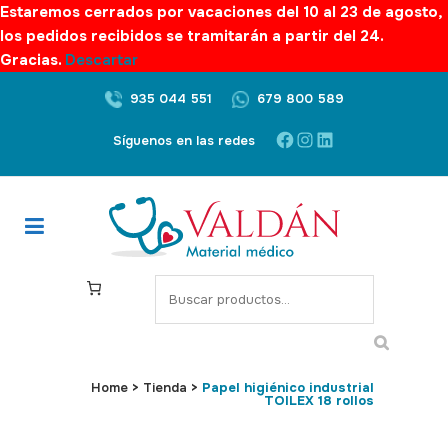
Estaremos cerrados por vacaciones del 10 al 23 de agosto,
los pedidos recibidos se tramitarán a partir del 24.
Gracias.
Descartar
935 044 551
679 800 589
Facebook
Instagram
LinkedIn
Síguenos en las redes
S
e
a
r
c
Home
>
Tienda
>
Papel higiénico industrial
TOILEX 18 rollos
h