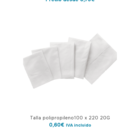
múltiples
variantes.
Las
opciones
se
pueden
elegir
en
la
página
de
producto
Talla polipropileno100 x 220 20G
0,60
€
IVA incluido