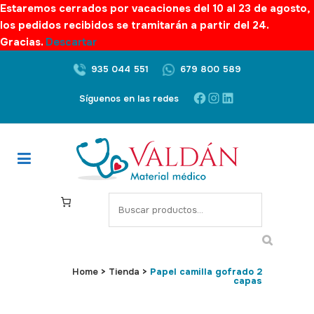
Estaremos cerrados por vacaciones del 10 al 23 de agosto,
los pedidos recibidos se tramitarán a partir del 24.
Gracias.
Descartar
935 044 551
679 800 589
Facebook
Instagram
LinkedIn
Síguenos en las redes
S
e
a
r
c
Home
>
Tienda
>
Papel camilla gofrado 2
capas
h