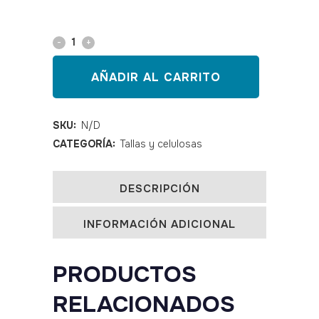
Papel
camilla
AÑADIR AL CARRITO
gofrado
2
SKU:
N/D
CATEGORÍA:
Tallas y celulosas
capas
quantity
DESCRIPCIÓN
INFORMACIÓN ADICIONAL
PRODUCTOS
RELACIONADOS