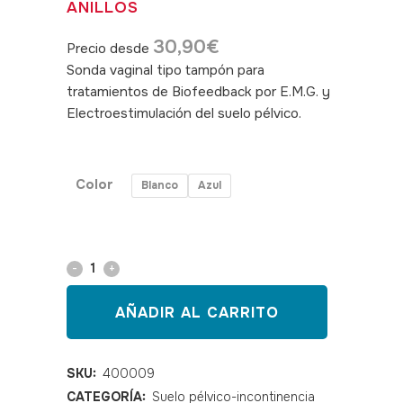
ANILLOS
30,90
€
Precio desde
Sonda vaginal tipo tampón para
tratamientos de Biofeedback por E.M.G. y
Electroestimulación del suelo pélvico.
SKU:
400009, 400010
Color
Blanco
Azul
Sonda
vaginal
AÑADIR AL CARRITO
Axvatt
2
SKU:
400009
CATEGORÍA:
Suelo pélvico-incontinencia
anillos