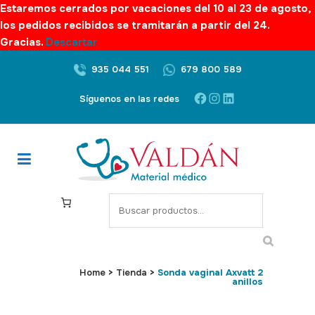
Estaremos cerrados por vacaciones del 10 al 23 de agosto,
los pedidos recibidos se tramitarán a partir del 24.
Gracias.
Descartar
935 044 551
679 800 589
Facebook
Instagram
LinkedIn
Síguenos en las redes
S
e
a
r
c
Home
>
Tienda
>
Sonda vaginal Axvatt 2
anillos
h