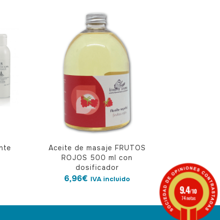
nte
Aceite de masaje FRUTOS
ROJOS 500 ml con
dosificador
6,96
€
IVA incluido
9.4
/10
74 notas