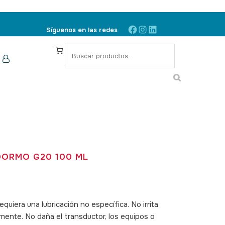
Facebook
Instagram
LinkedIn
Síguenos en las redes
S
e
a
r
c
h
DORMO G20 100 ML
quiera una lubricación no específica. No irrita
emente. No daña el transductor, los equipos o