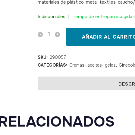
materiales de plástico, metal, textiles, cauch
SKU: 290057
5 disponibles
|
Tiempo de entrega: recogida i
Gel
AÑADIR AL CARRIT
lubricante
hidrosoluble
SKU:
290057
CATEGORÍAS:
Cremas- aceites- geles
,
Ginecol
Dormo
G20
DESCR
100
ml
quantity
RELACIONADOS