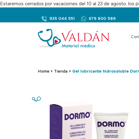
Estaremos cerrados por vacaciones del 10 al 23 de agosto, los pe
935 044 551
679 800 589
Con
Home
>
Tienda
>
Gel lubricante hidrosoluble Do
🔍