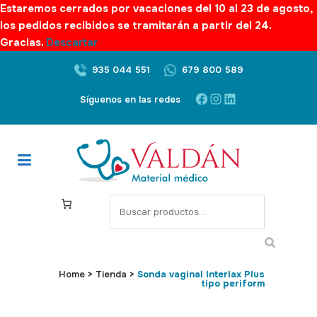
Estaremos cerrados por vacaciones del 10 al 23 de agosto,
los pedidos recibidos se tramitarán a partir del 24.
Gracias.
Descartar
935 044 551
679 800 589
Facebook
Instagram
LinkedIn
Síguenos en las redes
S
e
a
r
c
Home
>
Tienda
>
Sonda vaginal Interlax Plus
tipo periform
h