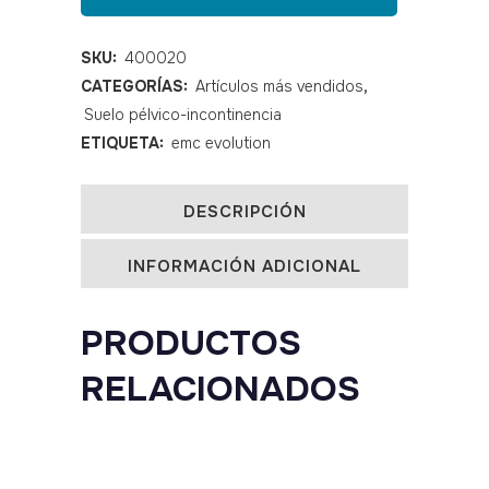
Interlax
Plus
SKU:
400020
CATEGORÍAS:
Artículos más vendidos
,
tipo
Suelo pélvico-incontinencia
periform
ETIQUETA:
emc evolution
quantity
DESCRIPCIÓN
INFORMACIÓN ADICIONAL
PRODUCTOS
RELACIONADOS