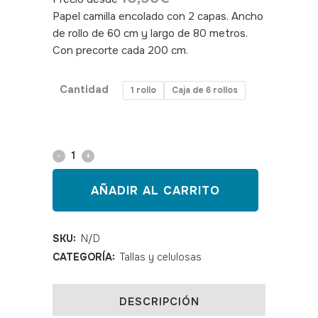
Papel camilla encolado con 2 capas. Ancho
de rollo de 60 cm y largo de 80 metros.
Con precorte cada 200 cm.
SKU: 040188
Cantidad
1 rollo
Caja de 6 rollos
Papel
camilla
AÑADIR AL CARRITO
encolado
2
SKU:
N/D
CATEGORÍA:
Tallas y celulosas
capas
80
DESCRIPCIÓN
m