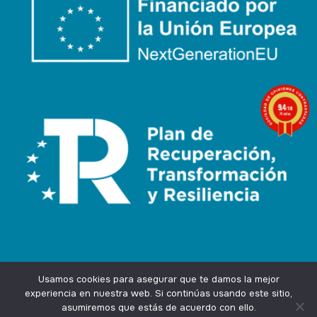
9.4
/10
74 notas
Usamos cookies para asegurar que te damos la mejor
experiencia en nuestra web. Si continúas usando este sitio,
asumiremos que estás de acuerdo con ello.
Agencia Marketing Online
Design by
Ingenium.Marketing