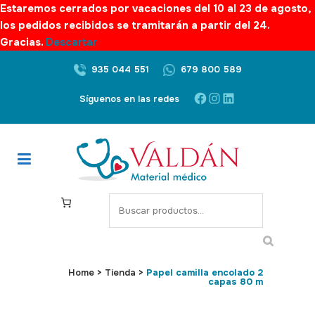
Estaremos cerrados por vacaciones del 10 al 23 de agosto,
los pedidos recibidos se tramitarán a partir del 24.
Gracias.
Descartar
935 044 551
679 800 589
Facebook
Instagram
LinkedIn
Síguenos en las redes
S
e
a
r
c
Home
>
Tienda
>
Papel camilla encolado 2
capas 80 m
h