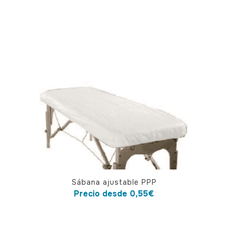
Este
Sábana ajustable PPP
producto
Precio desde
0,55
€
tiene
múltiples