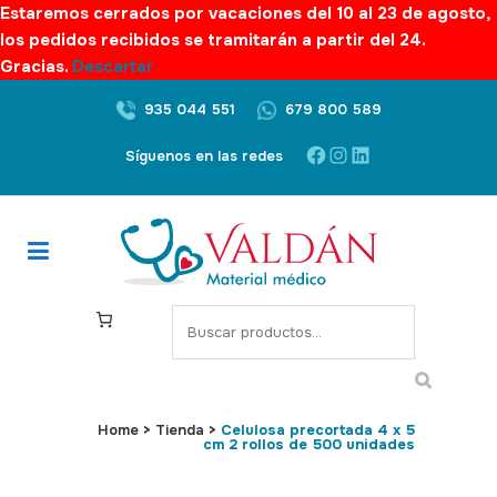
Estaremos cerrados por vacaciones del 10 al 23 de agosto,
los pedidos recibidos se tramitarán a partir del 24.
Gracias.
Descartar
935 044 551
679 800 589
Facebook
Instagram
LinkedIn
Síguenos en las redes
S
e
a
r
c
Home
>
Tienda
>
Celulosa precortada 4 x 5
cm 2 rollos de 500 unidades
h