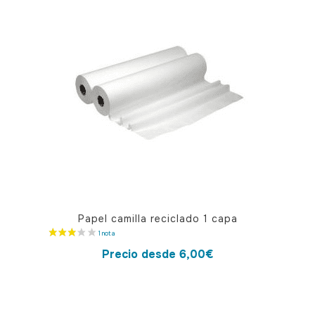
variantes.
Las
opciones
se
pueden
elegir
en
la
página
de
producto
Este
Papel camilla reciclado 1 capa
producto
tiene
Precio desde
6,00
€
múltiples
variantes.
Las