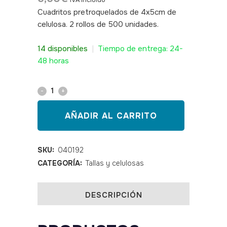
IVA incluido
Cuadritos pretroquelados de 4x5cm de
celulosa. 2 rollos de 500 unidades.
SKU:
040192 Purzellin Pur-zellin
14 disponibles
|
Tiempo de entrega: 24-
48 horas
Celulosa
precortada
AÑADIR AL CARRITO
4
x
SKU:
040192
CATEGORÍA:
Tallas y celulosas
5
cm
DESCRIPCIÓN
2
rollos