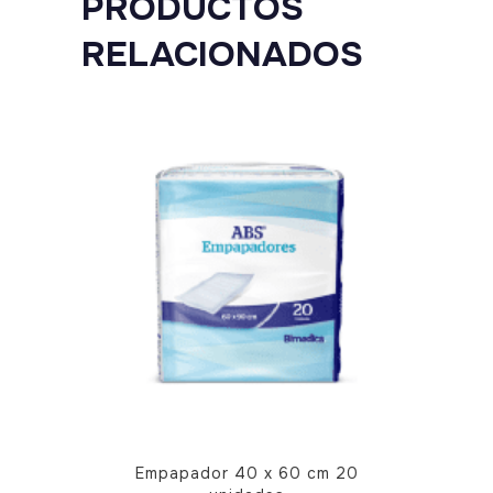
PRODUCTOS
de
RELACIONADOS
500
unidades
quantity
Empapador 40 x 60 cm 20