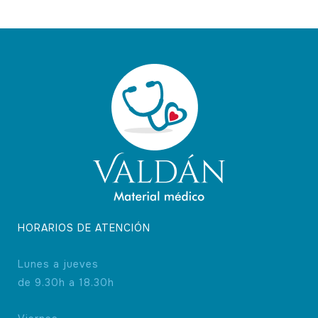
opciones
se
pueden
elegir
en
la
página
de
producto
HORARIOS DE ATENCIÓN
Lunes a jueves
de 9.30h a 18.30h