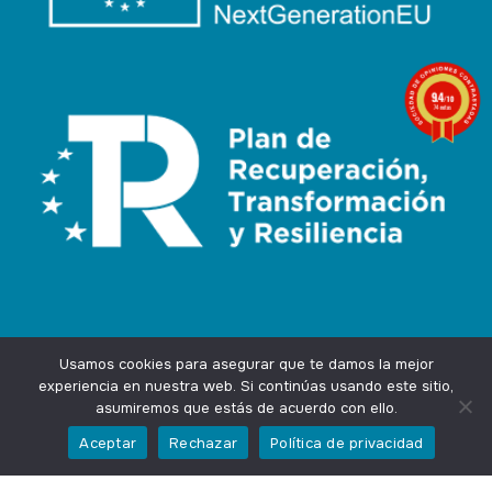
9.4
/10
74 notas
Usamos cookies para asegurar que te damos la mejor
experiencia en nuestra web. Si continúas usando este sitio,
asumiremos que estás de acuerdo con ello.
Agencia Marketing Online
Design by
Ingenium.Marketing
Aceptar
Rechazar
Política de privacidad
Privacidad