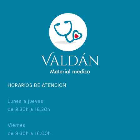
variantes.
Las
opciones
se
pueden
elegir
en
la
página
de
producto
HORARIOS DE ATENCIÓN
Lunes a jueves
de 9.30h a 18.30h
Viernes
de 9.30h a 16.00h