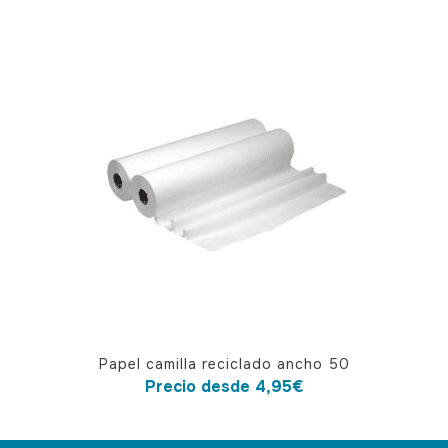
Este
Papel camilla reciclado ancho 50
producto
Precio desde
4,95
€
tiene
múltiples