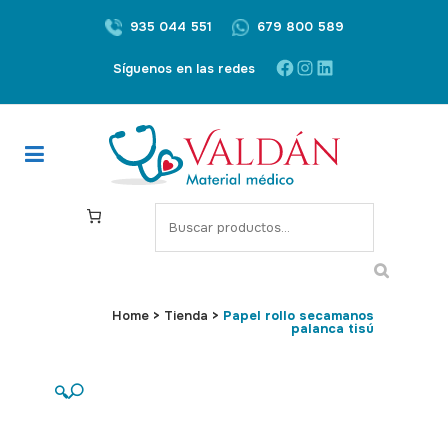
935 044 551
679 800 589
Facebook
Instagram
LinkedIn
Síguenos en las redes
S
e
a
r
c
Home
>
Tienda
>
Papel rollo secamanos
palanca tisú
h
🔍