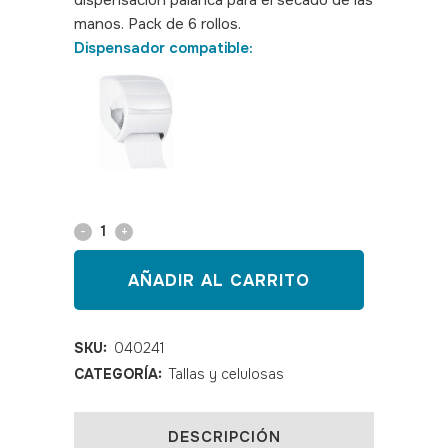
dispensación palanca para el secado de las
manos. Pack de 6 rollos.
SKU: 040241
Dispensador compatible:
Papel
rollo
AÑADIR AL CARRITO
secamanos
palanca
SKU:
040241
CATEGORÍA:
Tallas y celulosas
tisú
quantity
DESCRIPCIÓN