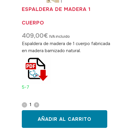
ESPALDERA DE MADERA 1
CUERPO
409,00
€
IVA incluido
Espaldera de madera de 1 cuerpo fabricada
en madera barnizado natural.
SKU: 190013
5-7
Espaldera
de
AÑADIR AL CARRITO
madera