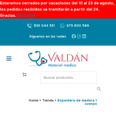
Estaremos cerrados por vacaciones del 10 al 23 de agosto,
los pedidos recibidos se tramitarán a partir del 24.
Gracias.
Descartar
935 044 551
679 800 589
Facebook
Instagram
LinkedIn
Síguenos en las redes
S
e
a
r
c
Home
>
Tienda
>
Espaldera de madera 1
cuerpo
h