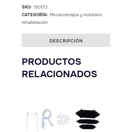
1
SKU:
190013
CATEGORÍA:
Mecanoterapia y mobiliario
cuerpo
rehabilitación
quantity
DESCRIPCIÓN
PRODUCTOS
RELACIONADOS