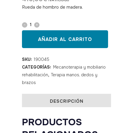
IVA incluido
Rueda de hombro de madera.
SKU: 190045
Rueda
de
AÑADIR AL CARRITO
hombro
con
SKU:
190045
CATEGORÍAS:
Mecanoterapia y mobiliario
aro
rehabilitación
,
Terapia manos, dedos y
integral
brazos
de
madera
DESCRIPCIÓN
quantity
PRODUCTOS