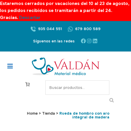
Estaremos cerrados por vacaciones del 10 al 23 de agosto,
los pedidos recibidos se tramitarán a partir del 24.
Gracias.
Descartar
935 044 551
679 800 589
Facebook
Instagram
LinkedIn
Síguenos en las redes
S
e
a
r
c
Home
>
Tienda
>
Rueda de hombro con aro
integral de madera
h