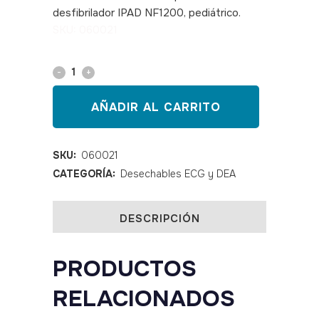
desfibrilador IPAD NF1200, pediátrico.
SKU: 060021
ELECTRODOS
PEDIÁTRICO
AÑADIR AL CARRITO
DESFIBRILADOR
IPAD
SKU:
060021
CATEGORÍA:
Desechables ECG y DEA
NF1200
quantity
DESCRIPCIÓN
PRODUCTOS
RELACIONADOS