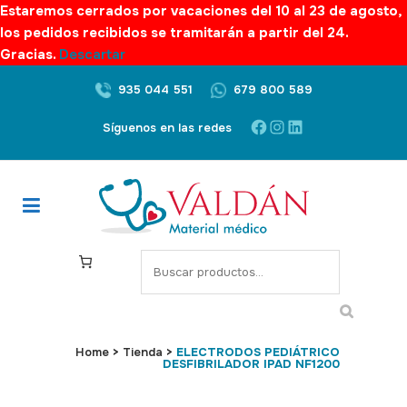
Estaremos cerrados por vacaciones del 10 al 23 de agosto,
los pedidos recibidos se tramitarán a partir del 24.
Gracias.
Descartar
935 044 551
679 800 589
Facebook
Instagram
LinkedIn
Síguenos en las redes
S
e
a
r
c
Home
>
Tienda
>
ELECTRODOS PEDIÁTRICO
DESFIBRILADOR IPAD NF1200
h