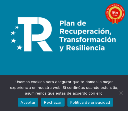
9.4
/10
74 notas
Usamos cookies para asegurar que te damos la mejor
experiencia en nuestra web. Si continúas usando este sitio,
asumiremos que estás de acuerdo con ello.
Agencia Marketing Online
Design by
Ingenium.Marketing
Aceptar
Rechazar
Política de privacidad
Privacidad
Aviso Legal
Cookies