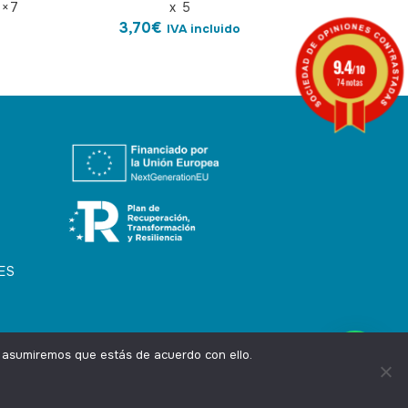
6×7
x 5
3,70
€
IVA incluido
9.4
/10
74 notas
ES
, asumiremos que estás de acuerdo con ello.
Privacidad
Aviso Legal
Cookies