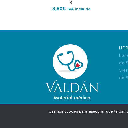
ø
3,60
€
IVA incluido
HOR
Lun
de 
Vie
de 
Usamos cookies para asegurar que te damos 
Agencia Marketing Online
Design by
Ingenium.Marke