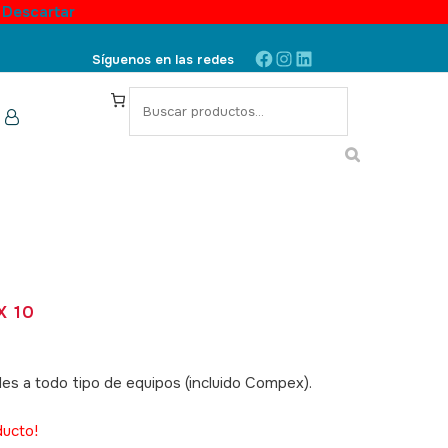
.
Descartar
Facebook
Instagram
LinkedIn
Síguenos en las redes
S
e
a
r
c
h
X 10
es a todo tipo de equipos (incluido Compex).
ducto!
SKU: 090010,