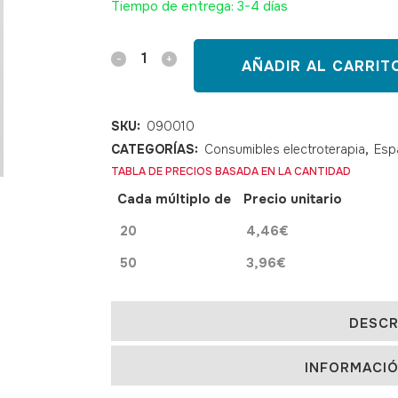
Tiempo de entrega: 3-4 días
Electrodos
AÑADIR AL CARRIT
adhesivos
snap
SKU:
090010
CATEGORÍAS:
Consumibles electroterapia
,
Esp
5
TABLA DE PRECIOS BASADA EN LA CANTIDAD
x
Cada múltiplo de
Precio unitario
10
20
4,46
€
quantity
50
3,96
€
DESCR
INFORMACIÓ