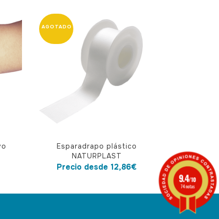
Este
vo
Esparadrapo plástico
producto
NATURPLAST
tiene
Precio desde
12,86
€
9.4
múltiples
/10
74 notas
variantes.
Las
opciones