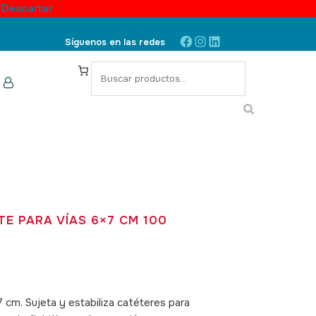
.
Descartar
Facebook
Instagram
LinkedIn
Síguenos en las redes
S
e
a
r
c
h
TE PARA VÍAS 6×7 CM 100
 cm. Sujeta y estabiliza catéteres para