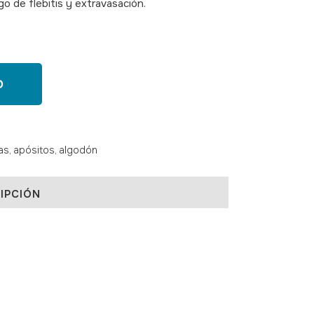
o de flebitis y extravasación.
O
s, apósitos, algodón
IPCIÓN