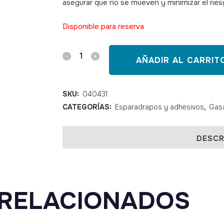
asegurar que no se mueven y minimizar el riesg
SKU: 040431
Disponible para reserva
SKIN-
AÑADIR AL CARRIT
FILM
apósito
SKU:
040431
CATEGORÍAS:
Esparadrapos y adhesivos
,
Gasa
transparente
para
DESCR
vías
6x7
cm
RELACIONADOS
100
unidades