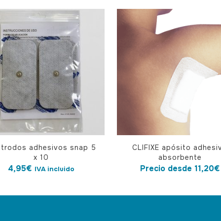
quantity
Este
ctrodos adhesivos snap 5
CLIFIXE apósito adhesi
producto
x 10
absorbente
tiene
4,95
€
Precio desde
11,20
€
IVA incluido
múltiples
variantes.
Las
opciones