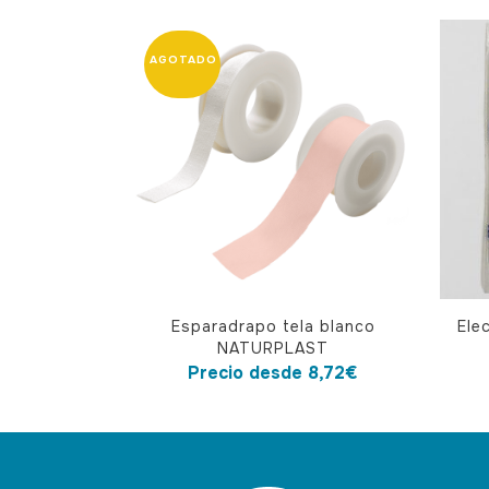
Este
Esparadrapo tela blanco
Ele
producto
NATURPLAST
tiene
Precio desde
8,72
€
múltiples
variantes.
Las
opciones