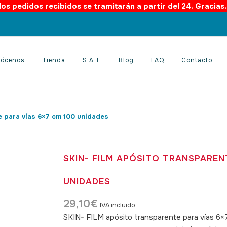
os pedidos recibidos se tramitarán a partir del 24. Gracias
ócenos
Tienda
S.A.T.
Blog
FAQ
Contacto
e para vías 6×7 cm 100 unidades
SKIN- FILM APÓSITO TRANSPAREN
UNIDADES
29,10
€
IVA incluido
SKIN- FILM apósito transparente para vías 6×7