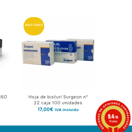
160
Hoja de bisturí Surgeon nº
22 caja 100 unidades
17,00
€
IVA incluido
9.4
/10
74 notas