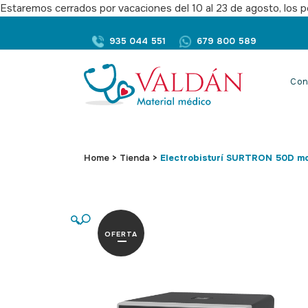
Estaremos cerrados por vacaciones del 10 al 23 de agosto, los pe
935 044 551
679 800 589
Con
Home
>
Tienda
>
Electrobisturí SURTRON 50D m
🔍
OFERTA