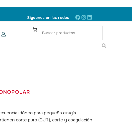
Facebook
Instagram
LinkedIn
Síguenos en las redes
S
e
a
r
c
h
MONOPOLAR
frecuencia idóneo para pequeña cirugía
tienen corte puro (CUT), corte y coagulación
U: 030023