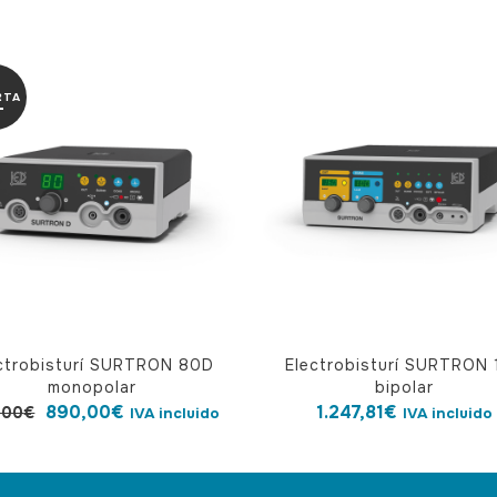
RTA
ctrobisturí SURTRON 80D
Electrobisturí SURTRON 
monopolar
bipolar
El
El
890,00
€
1.247,81
€
,00
€
IVA incluido
IVA incluido
precio
precio
original
actual