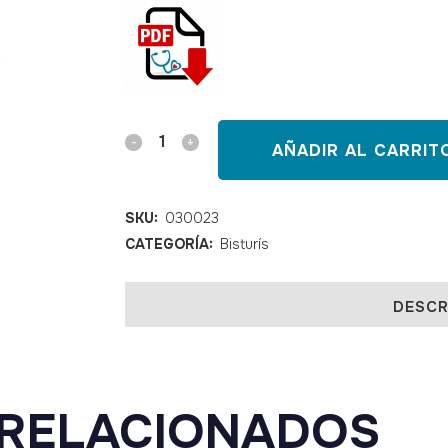
795,00€.
726,00€.
Electrobisturí
AÑADIR AL CARRIT
SURTRON
50D
SKU:
030023
CATEGORÍA:
Bisturís
monopolar
quantity
DESCR
RELACIONADOS