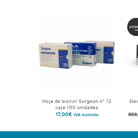
OFE
Hoja de bisturí Surgeon nº 12
Ele
caja 100 unidades
17,00
€
959
IVA incluido