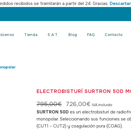
didos recibidos se tramitarán a partir del 24. Gracias.
Descartar
ócenos
Tienda
S.A.T.
Blog
FAQ
Contacto
onopolar
ELECTROBISTURÍ SURTRON 50D 
795,00
€
726,00
€
El
El
IVA incluido
precio
precio
SURTRON 50D
es un electrobisturí de radio
original
actual
monopolar. Seleccionando sus funciones se ob
era:
es:
(CUT1 – CUT2) y coagulación pura (COAG).
SK