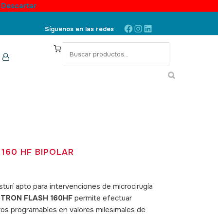
.
Descartar
Facebook
Instagram
LinkedIn
Síguenos en las redes
S
e
a
r
c
h
160 HF BIPOLAR
sturí apto para intervenciones de microcirugía
TRON FLASH 160HF
permite efectuar
vos programables en valores milesimales de