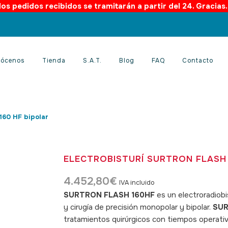
os pedidos recibidos se tramitarán a partir del 24. Gracias
ócenos
Tienda
S.A.T.
Blog
FAQ
Contacto
160 HF bipolar
ELECTROBISTURÍ SURTRON FLASH 
4.452,80
€
IVA incluido
SURTRON FLASH 160HF
es un electroradiobi
y cirugía de precisión monopolar y bipolar.
SUR
tratamientos quirúrgicos con tiempos operati