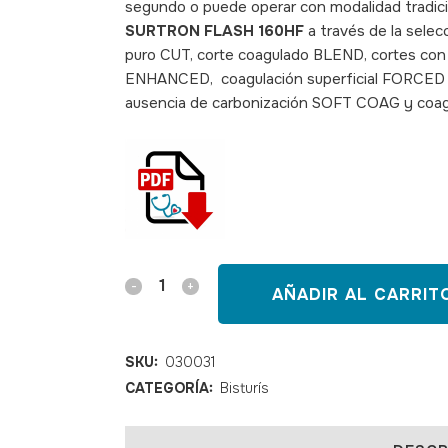
segundo o puede operar con modalidad tradici
SURTRON FLASH 160HF
a través de la sele
puro CUT, corte coagulado BLEND, cortes con 
ENHANCED, coagulación superficial FORCED 
ausencia de carbonización SOFT COAG y coag
SKU:030031
Electrobisturí
AÑADIR AL CARRIT
SURTRON
FLASH
SKU:
030031
CATEGORÍA:
Bisturís
160
HF