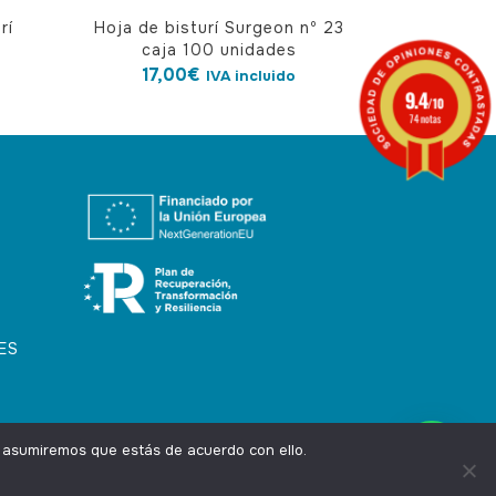
rí
Hoja de bisturí Surgeon nº 23
caja 100 unidades
17,00
€
IVA incluido
9.4
/10
74 notas
ES
, asumiremos que estás de acuerdo con ello.
Privacidad
Aviso Legal
Cookies