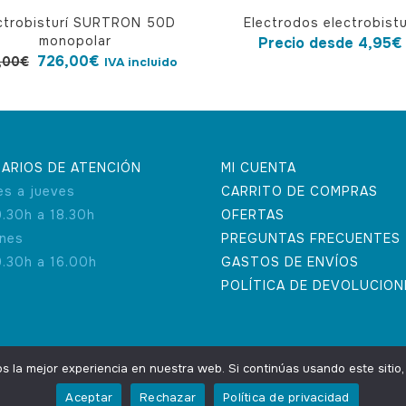
Este
ctrobisturí SURTRON 50D
Electrodos electrobistu
producto
monopolar
Precio desde
4,95
€
tiene
El
El
726,00
€
,00
€
IVA incluido
múltiples
precio
precio
variantes.
original
actual
Las
era:
es:
opciones
795,00€.
726,00€.
ARIOS DE ATENCIÓN
MI CUENTA
se
es a jueves
CARRITO DE COMPRAS
pueden
9.30h a 18.30h
OFERTAS
elegir
rnes
PREGUNTAS FRECUENTES
en
9.30h a 16.00h
GASTOS DE ENVÍOS
la
POLÍTICA DE DEVOLUCION
página
de
producto
la mejor experiencia en nuestra web. Si continúas usando este sitio
Aceptar
Rechazar
Política de privacidad
ting