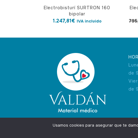
Electrobisturí SURTRON 160
Ele
bipolar
1.247,81
€
795
IVA incluido
HOR
Lun
de 
Vie
de 
Usamos cookies para asegurar que te damos 
Agencia Marketing Online
Design by
Ingenium.Marke