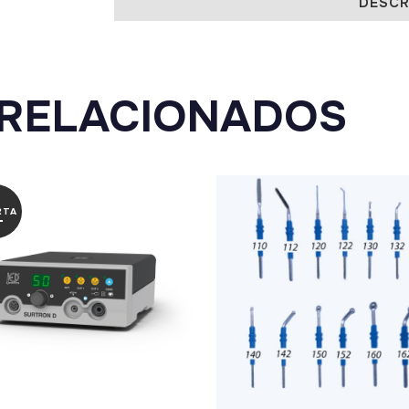
DESCR
bipolar
quantity
RELACIONADOS
RTA