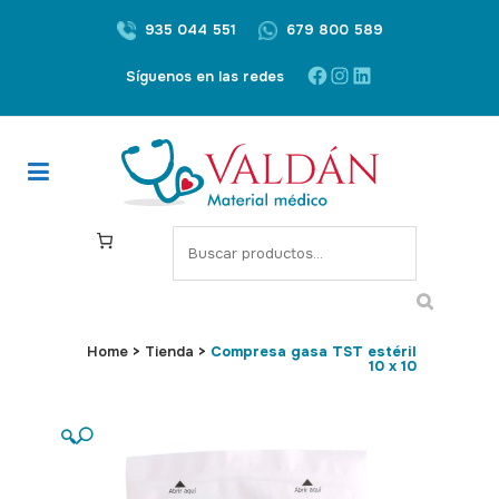
935 044 551
679 800 589
Facebook
Instagram
LinkedIn
Síguenos en las redes
S
e
a
r
c
Home
>
Tienda
>
Compresa gasa TST estéril
10 x 10
h
🔍