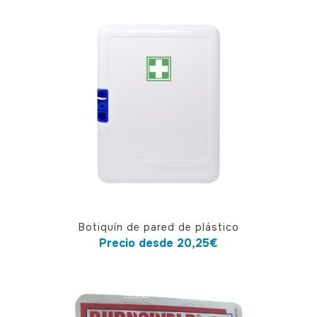
Este
Botiquín de pared de plástico
producto
Precio desde
20,25
€
tiene
múltiples
variantes.
Las