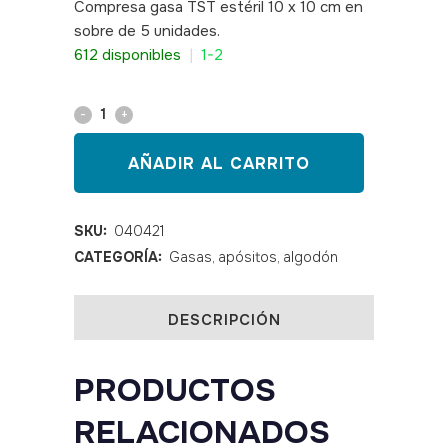
Compresa gasa TST estéril 10 x 10 cm en
sobre de 5 unidades.
SKU: 040421
612 disponibles
|
1-2
Compresa
gasa
AÑADIR AL CARRITO
TST
estéril
SKU:
040421
CATEGORÍA:
Gasas, apósitos, algodón
10
x
DESCRIPCIÓN
10
quantity
PRODUCTOS
RELACIONADOS