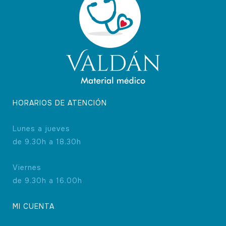
pueden
elegir
en
la
página
de
producto
HORARIOS DE ATENCIÓN
Lunes a jueves
de 9.30h a 18.30h
Viernes
de 9.30h a 16.00h
1 nota
MI CUENTA