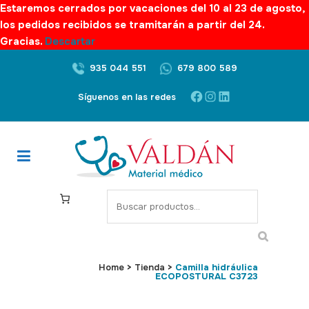
Estaremos cerrados por vacaciones del 10 al 23 de agosto,
los pedidos recibidos se tramitarán a partir del 24.
Gracias.
Descartar
935 044 551
679 800 589
Facebook
Instagram
LinkedIn
Síguenos en las redes
S
e
a
r
c
Home
>
Tienda
>
Camilla hidráulica
ECOPOSTURAL C3723
h