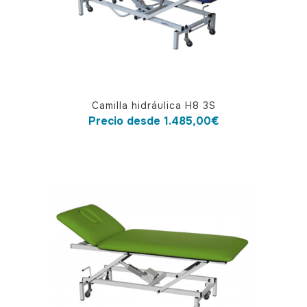
la
página
de
producto
Este
Camilla hidráulica H8 3S
producto
Precio desde
1.485,00
€
tiene
múltiples
variantes.
Las
opciones
se
pueden
elegir
en
la