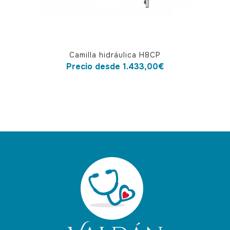
página
de
producto
Este
Camilla hidráulica H8CP
producto
Precio desde
1.433,00
€
tiene
múltiples
variantes.
Las
opciones
se
pueden
elegir
en
la
página
de