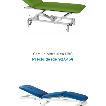
Este
Camilla hidráulica H8C
producto
Precio desde
927,45
€
tiene
múltiples
variantes.
Las
opciones
se
pueden