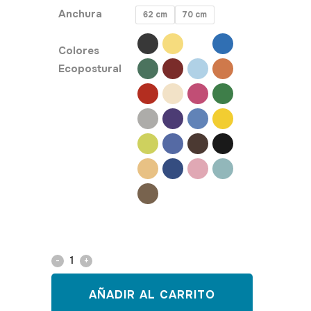
Anchura
62 cm
70 cm
Colores
Ecopostural
Camilla
hidráulica
AÑADIR AL CARRITO