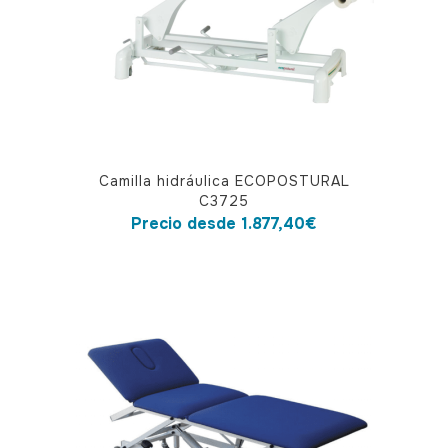
elegir
en
la
página
de
producto
Este
Camilla hidráulica ECOPOSTURAL
producto
C3725
tiene
Precio desde
1.877,40
€
múltiples
variantes.
Las
opciones
se
pueden
elegir
en