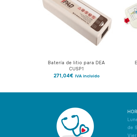
Batería de litio para DEA
CUSP1
271,04
€
IVA incluido
HOR
Lun
de 
Vie