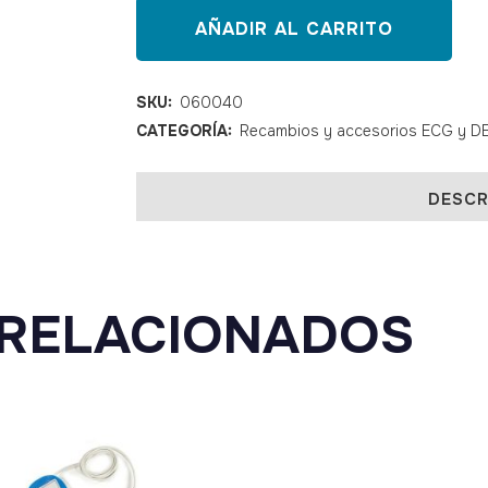
Cable
AÑADIR AL CARRITO
USB
ContecMed
SKU:
060040
CATEGORÍA:
Recambios y accesorios ECG y D
quantity
DESCR
RELACIONADOS