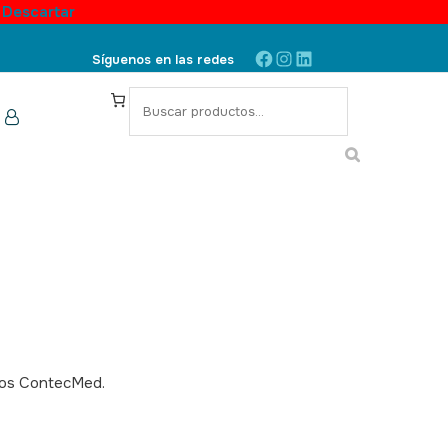
.
Descartar
Facebook
Instagram
LinkedIn
Síguenos en las redes
S
e
a
r
c
h
afos ContecMed.
SKU: 060040