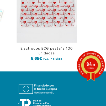
Electrodos ECG pestaña 100
unidades
5,65
€
IVA incluido
9.4
/10
74 notas