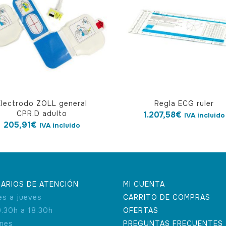
Electrodo ZOLL general
Regla ECG ruler
CPR.D adulto
1.207,58
€
IVA incluido
205,91
€
IVA incluido
ARIOS DE ATENCIÓN
MI CUENTA
es a jueves
CARRITO DE COMPRAS
9.30h a 18.30h
OFERTAS
rnes
PREGUNTAS FRECUENTES