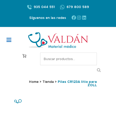
935 044 551
679 800 589
Facebook
Instagram
LinkedIn
Síguenos en las redes
S
e
a
r
c
Home
>
Tienda
>
Pilas CR123A litio para
ZOLL
h
🔍