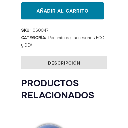
CR123A
AÑADIR AL CARRITO
litio
para
SKU:
060047
CATEGORÍA:
Recambios y accesorios ECG
ZOLL
y DEA
quantity
DESCRIPCIÓN
PRODUCTOS
RELACIONADOS