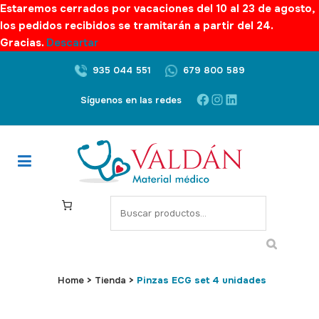
Estaremos cerrados por vacaciones del 10 al 23 de agosto,
los pedidos recibidos se tramitarán a partir del 24.
Gracias.
Descartar
935 044 551
679 800 589
Facebook
Instagram
LinkedIn
Síguenos en las redes
S
e
a
r
c
Home
>
Tienda
>
Pinzas ECG set 4 unidades
h