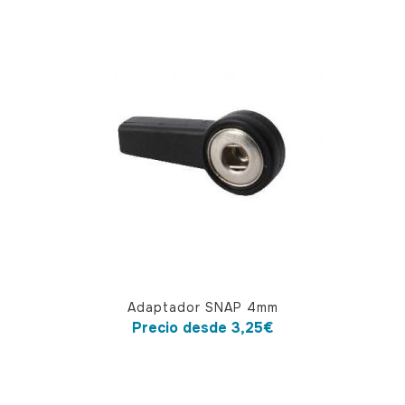
Este
Adaptador SNAP 4mm
producto
Precio desde
3,25
€
tiene
múltiples
variantes.