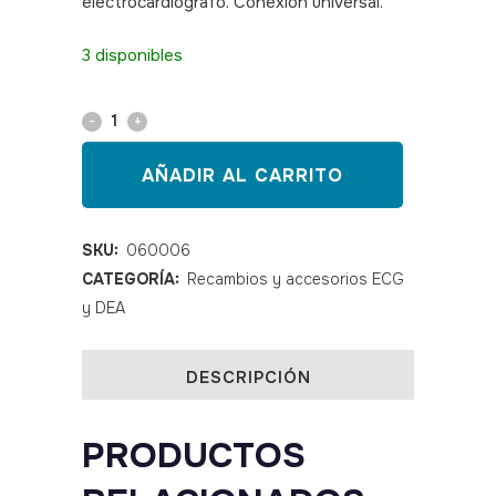
electrocardiógrafo. Conexión universal.
SKU: 060006
3 disponibles
Pinzas
ECG
AÑADIR AL CARRITO
set
4
SKU:
060006
CATEGORÍA:
Recambios y accesorios ECG
unidades
y DEA
quantity
DESCRIPCIÓN
PRODUCTOS