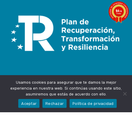
9.4
/10
74 notas
Usamos cookies para asegurar que te damos la mejor
experiencia en nuestra web. Si continúas usando este sitio,
asumiremos que estás de acuerdo con ello.
Agencia Marketing Online
Design by
Ingenium.Marketing
Aceptar
Rechazar
Política de privacidad
Privacidad
Aviso Legal
Cookies