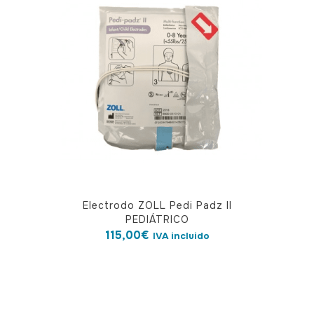
Las
opciones
se
pueden
elegir
en
la
página
de
producto
Electrodo ZOLL Pedi Padz II
PEDIÁTRICO
115,00
€
IVA incluido