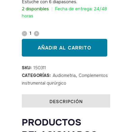
Estuche con 6 diapasones.
sku: 150311
2 disponibles
|
Fecha de entrega: 24/48
horas
Set
de
AÑADIR AL CARRITO
6
diapasones
SKU:
150311
CATEGORÍAS:
Audiometria
,
Complementos
quantity
instrumental quirúrgico
DESCRIPCIÓN
PRODUCTOS