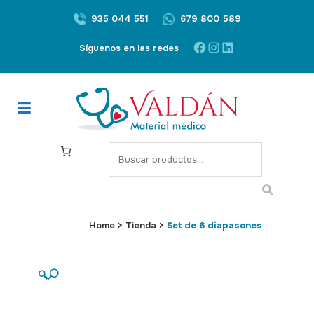
935 044 551
679 800 589
Facebook
Instagram
LinkedIn
Síguenos en las redes
S
e
a
r
c
Home
>
Tienda
>
Set de 6 diapasones
h
🔍