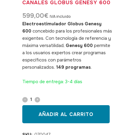
CANALES GLOBUS GENESY 600
599,00
€
IVA incluido
Electroestimulador Globus Genesy
600
concebido para los profesionales más
exigentes. Con tecnología de referencia y
máxima versatilidad,
Genesy 600
permite
a los usuarios expertos crear programas
específicos con parámetros
personalizados.
149 programas
.
SKU:
070047
Tiempo de entrega: 3-4 días
Electroestimulador
4
AÑADIR AL CARRITO
canales
Globus
SKU:
070047