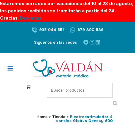
Estaremos cerrados por vacaciones del 10 al 23 de agosto,
los pedidos recibidos se tramitarán a partir del 24.
Gracias.
Descartar
935 044 551
679 800 589
Facebook
Instagram
LinkedIn
Síguenos en las redes
S
e
a
r
c
Home
>
Tienda
>
Electroestimulador 4
canales Globus Genesy 600
h