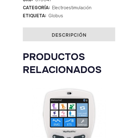
CATEGORÍA:
Electroestimulación
Genesy
ETIQUETA:
Globus
600
quantity
DESCRIPCIÓN
PRODUCTOS
RELACIONADOS