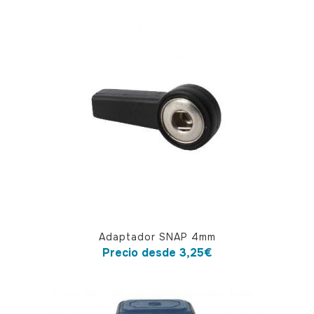
Este
Adaptador SNAP 4mm
producto
Precio desde
3,25
€
tiene
múltiples
variantes.