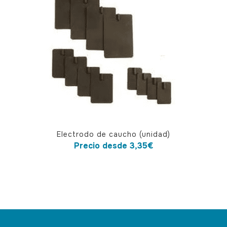
Este
Electrodo de caucho (unidad)
producto
Precio desde
3,35
€
tiene
múltiples
variantes.
Las
opciones
se