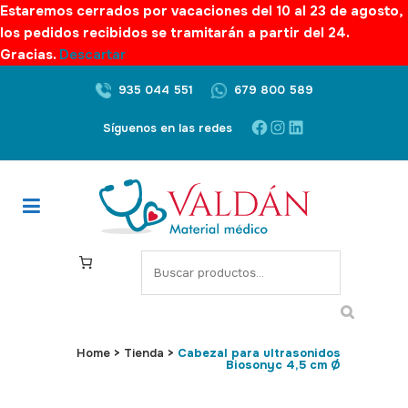
Estaremos cerrados por vacaciones del 10 al 23 de agosto,
los pedidos recibidos se tramitarán a partir del 24.
Gracias.
Descartar
935 044 551
679 800 589
Facebook
Instagram
LinkedIn
Síguenos en las redes
S
e
a
r
c
Home
>
Tienda
>
Cabezal para ultrasonidos
Biosonyc 4,5 cm Ø
h