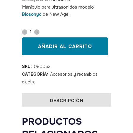
IVA incluido
Manípulo para ultrasonidos modelo
Biosonyc
de New Age.
SKU: 080063
Cabezal
para
AÑADIR AL CARRITO
ultrasonidos
Biosonyc
SKU:
080063
CATEGORÍA:
Accesorios y recambios
4,5
electro
cm
Ø
DESCRIPCIÓN
quantity
PRODUCTOS