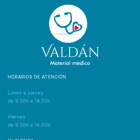
pueden
elegir
en
la
página
de
producto
HORARIOS DE ATENCIÓN
Lunes a jueves
de 9.30h a 18.30h
Viernes
de 9.30h a 16.00h