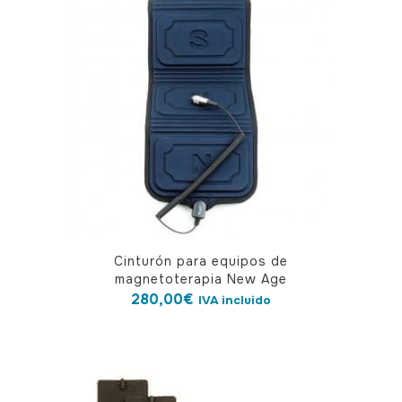
Las
opciones
se
pueden
elegir
en
la
página
de
producto
Cinturón para equipos de
magnetoterapia New Age
280,00
€
IVA incluido