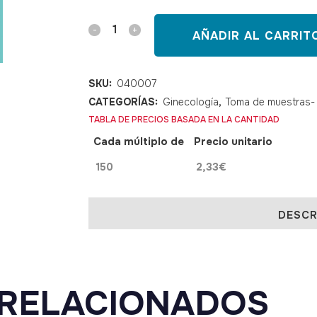
Dispositivo
AÑADIR AL CARRIT
para
citología
SKU:
040007
CATEGORÍAS:
Ginecología
,
Toma de muestras- 
endometrial
TABLA DE PRECIOS BASADA EN LA CANTIDAD
quantity
Cada múltiplo de
Precio unitario
150
2,33
€
DESCR
RELACIONADOS