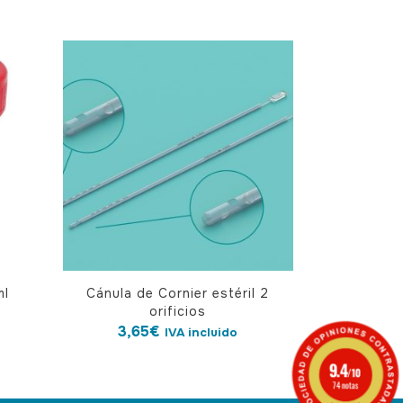
ml
Cánula de Cornier estéril 2
orificios
3,65
€
IVA incluido
9.4
/10
74 notas