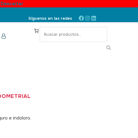
.
Descartar
Facebook
Instagram
LinkedIn
Síguenos en las redes
S
e
a
r
c
h
DOMETRIAL
uro e indoloro.
SKU: 040007