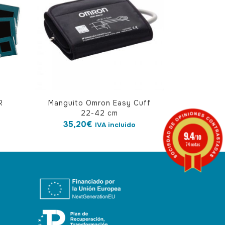
R
Manguito Omron Easy Cuff
22-42 cm
€
35,20
€
IVA incluido
9.4
/10
74 notas