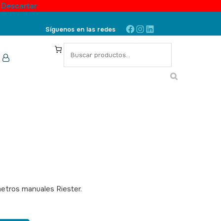
.
Descartar
Facebook
Instagram
LinkedIn
Síguenos en las redes
S
e
a
r
c
h
metros manuales Riester.
SKU: 390007