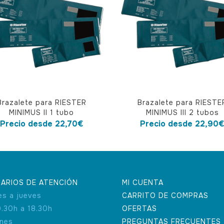
Este
Brazalete para RIESTER
Brazalete para RIESTE
cto
producto
MINIMUS II 1 tubo
MINIMUS III 2 tubos
tiene
Precio desde
22,70
€
Precio desde
22,90
ples
múltiples
tes.
variantes.
Las
nes
opciones
ARIOS DE ATENCIÓN
MI CUENTA
se
es a jueves
CARRITO DE COMPRAS
en
pueden
9.30h a 18.30h
OFERTAS
elegir
rnes
PREGUNTAS FRECUENTES