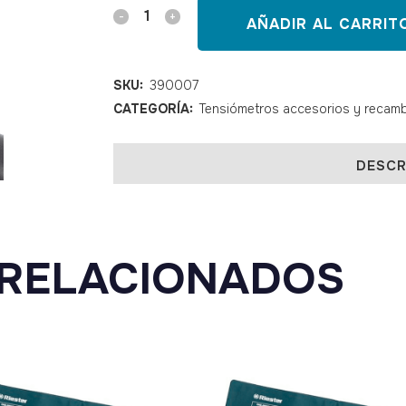
Válvula
AÑADIR AL CARRIT
RIESTER
10363
SKU:
390007
CATEGORÍA:
Tensiómetros accesorios y recam
quantity
DESCR
RELACIONADOS