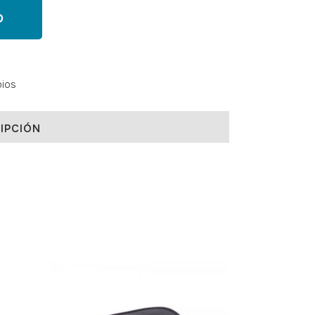
O
bios
IPCIÓN