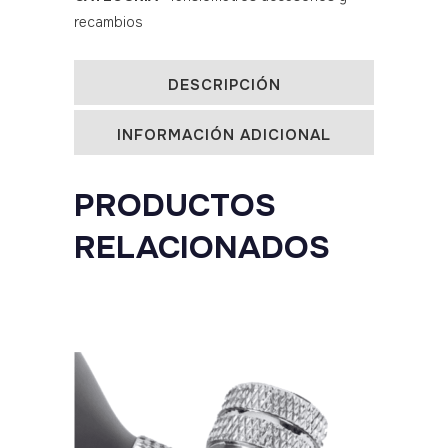
III
recambios
2
tubos
DESCRIPCIÓN
quantity
INFORMACIÓN ADICIONAL
PRODUCTOS
RELACIONADOS