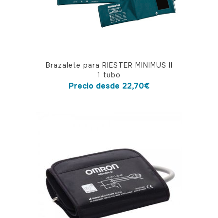
Este
Brazalete para RIESTER MINIMUS II
producto
1 tubo
tiene
Precio desde
22,70
€
múltiples
variantes.
Las
opciones
se
pueden
elegir
en
la
página