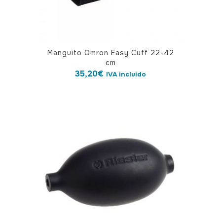
de
producto
Manguito Omron Easy Cuff 22-42
cm
35,20
€
IVA incluido