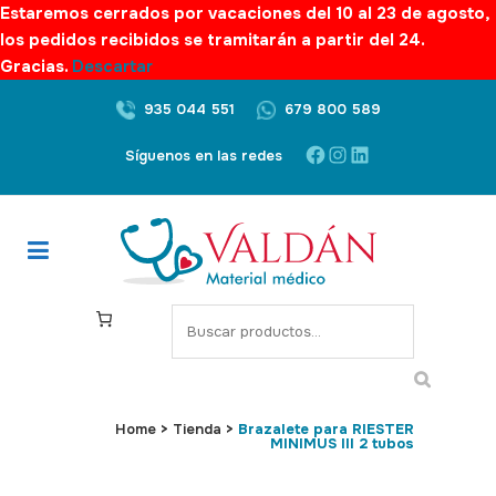
Estaremos cerrados por vacaciones del 10 al 23 de agosto,
los pedidos recibidos se tramitarán a partir del 24.
Gracias.
Descartar
935 044 551
679 800 589
Facebook
Instagram
LinkedIn
Síguenos en las redes
S
e
a
r
c
Home
>
Tienda
>
Brazalete para RIESTER
MINIMUS III 2 tubos
h