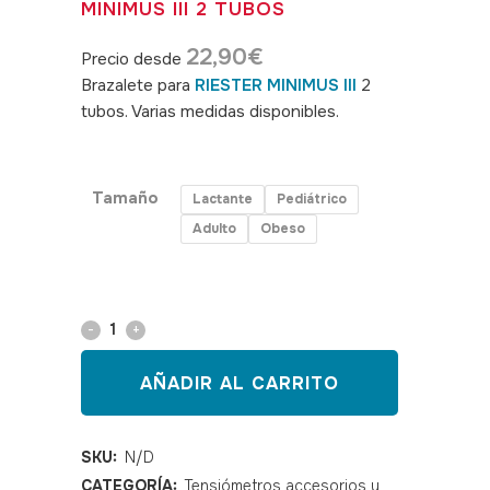
MINIMUS III 2 TUBOS
22,90
€
Precio desde
Brazalete para
RIESTER MINIMUS III
2
tubos. Varias medidas disponibles.
SKU:
390012,390013,390014,390015
Tamaño
Lactante
Pediátrico
Adulto
Obeso
Brazalete
para
AÑADIR AL CARRITO
RIESTER
MINIMUS
SKU:
N/D
CATEGORÍA:
Tensiómetros accesorios y