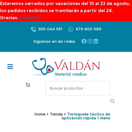
Estaremos cerrados por vacaciones del 10 al 23 de agosto,
los pedidos recibidos se tramitarán a partir del 24.
Gracias.
Descartar
935 044 551
679 800 589
Facebook
Instagram
LinkedIn
Síguenos en las redes
S
e
a
r
c
Home
>
Tienda
>
Torniquete táctico de
aplicación rápida 1 mano
h