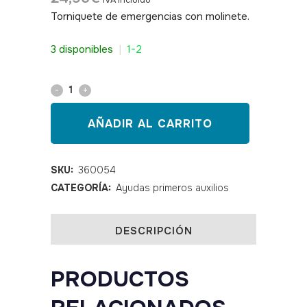
IVA incluido
Torniquete de emergencias con molinete.
SKU: 360054
3 disponibles
|
1-2
Torniquete
táctico
AÑADIR AL CARRITO
de
aplicación
SKU:
360054
CATEGORÍA:
Ayudas primeros auxilios
rápida
1
DESCRIPCIÓN
mano
quantity
PRODUCTOS