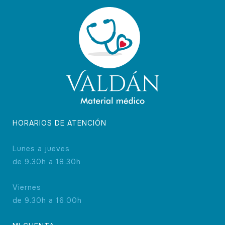
pueden
elegir
en
la
página
de
producto
HORARIOS DE ATENCIÓN
Lunes a jueves
de 9.30h a 18.30h
Viernes
de 9.30h a 16.00h