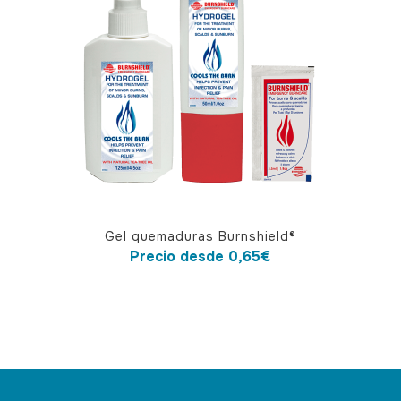
Este
Gel quemaduras Burnshield®
producto
Precio desde
0,65
€
tiene
múltiples
variantes.
Las
opciones
se