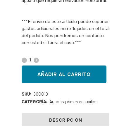
agua o que requieran elevación horizontal.
SKU: 360013
***El envío de este artículo puede suponer
gastos adicionales no reflejados en el total
del pedido. Nos pondremos en contacto
con usted si fuera el caso.***
Camilla
nido
AÑADIR AL CARRITO
con
arnés
SKU:
360013
CATEGORÍA:
Ayudas primeros auxilios
quantity
DESCRIPCIÓN