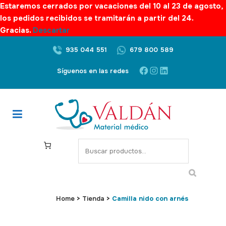
Estaremos cerrados por vacaciones del 10 al 23 de agosto,
los pedidos recibidos se tramitarán a partir del 24.
Gracias.
Descartar
935 044 551
679 800 589
Facebook
Instagram
LinkedIn
Síguenos en las redes
S
e
a
r
c
Home
>
Tienda
>
Camilla nido con arnés
h