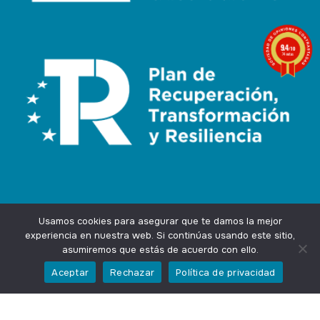
9.4
/10
74 notas
Usamos cookies para asegurar que te damos la mejor
experiencia en nuestra web. Si continúas usando este sitio,
asumiremos que estás de acuerdo con ello.
Agencia Marketing Online
Design by
Ingenium.Marketing
Aceptar
Rechazar
Política de privacidad
Privacidad
Aviso Legal