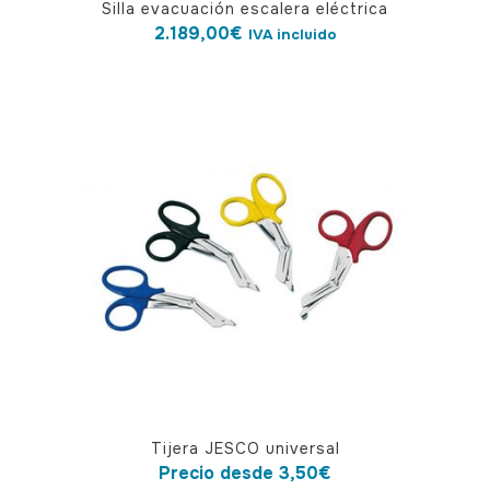
Silla evacuación escalera eléctrica
2.189,00
€
IVA incluido
Este
Tijera JESCO universal
producto
Precio desde
3,50
€