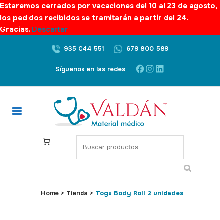
Estaremos cerrados por vacaciones del 10 al 23 de agosto,
los pedidos recibidos se tramitarán a partir del 24.
Gracias.
Descartar
935 044 551
679 800 589
Facebook
Instagram
LinkedIn
Síguenos en las redes
S
e
a
r
c
Home
>
Tienda
>
Togu Body Roll 2 unidades
h