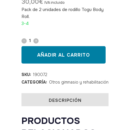
30,00
€
IVA incluido
Pack de 2 unidades de rodillo Togu Body
Roll.
SKU: 190072
3-4
Togu
Body
AÑADIR AL CARRITO
Roll
2
SKU:
190072
CATEGORÍA:
Otros gimnasio y rehabilitación
unidades
quantity
DESCRIPCIÓN
PRODUCTOS