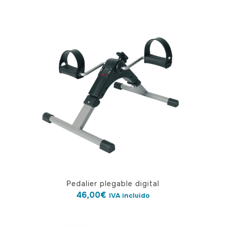
múltiples
variantes.
Las
opciones
se
pueden
elegir
en
la
página
de
producto
Pedalier plegable digital
46,00
€
IVA incluido