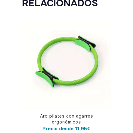
RELACIONADOS
Este
Aro pilates con agarres
producto
ergonómicos
tiene
Precio desde
11,95
€